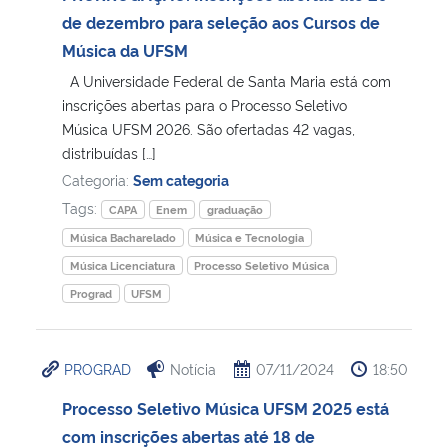
de dezembro para seleção aos Cursos de
Secretaria-Geral
Música da UFSM
A Universidade Federal de Santa Maria está com
Secretaria de Governo
inscrições abertas para o Processo Seletivo
Música UFSM 2026. São ofertadas 42 vagas,
distribuídas […]
Gabinete de Segurança Institucional
Categoria:
Sem categoria
Advocacia-Geral da União
Tags:
CAPA
Enem
graduação
Música Bacharelado
Música e Tecnologia
Banco Central do Brasil
Música Licenciatura
Processo Seletivo Música
Prograd
UFSM
Planalto
PROGRAD
Notícia
07/11/2024
18:50
Processo Seletivo Música UFSM 2025 está
com inscrições abertas até 18 de