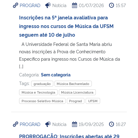
PROGRAD
Notícia
01/07/2026
15:57
Ministério da Cidadania
Inscrições na 5ª janela avaliativa para
Ministério da Saúde
ingresso nos cursos de Música da UFSM
seguem até 10 de julho
Ministério de Minas e Energia
A Universidade Federal de Santa Maria abriu
novas inscrições à Prova de Conhecimento
Ministério da Ciência, Tecnologia, Inovações e Comunicações
Específico para ingresso nos Cursos de Música da
[…]
Ministério do Meio Ambiente
Categoria:
Sem categoria
Tags:
graduação
Música Bacharelado
Ministério do Turismo
Música e Tecnologia
Música Licenciatura
Processo Seletivo Música
Prograd
UFSM
Ministério do Desenvolvimento Regional
Controladoria-Geral da União
PROGRAD
Notícia
19/09/2025
16:27
PRORROGAÇÃO: Inscrições abertas até 29
Ministério da Mulher, da Família e dos Direitos Humanos