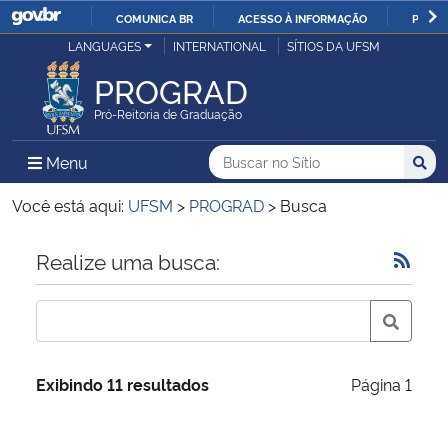
COMUNICA BR
ACESSO À INFORMAÇÃO
PARTI
Casa Civil
LANGUAGES
INTERNATIONAL
SÍTIOS DA UFSM
IR
PARA
PROGRAD
Ministério da Justiça e Segurança Pública
O
Pró-Reitoria de Graduação
CONTEÚDO
Ministério da Defesa
Buscar no no Sítio
Busca
Busca:
Menu Principal do Sítio
Menu
Busc
Ministério das Relações Exteriores
Você está aqui:
UFSM
>
PROGRAD
>
Busca
Ministério da Economia
Início do conteúdo
Realize uma busca:
Ministério da Infraestrutura
Ministério da Agricultura, Pecuária e Abastecimento
Exibindo 11 resultados
Página 1
Ministério da Educação