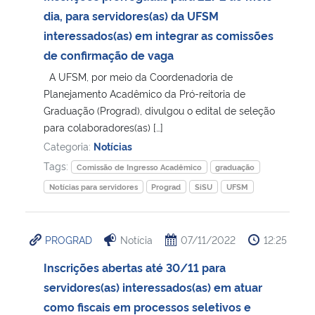
dia, para servidores(as) da UFSM
Secretaria-Geral
interessados(as) em integrar as comissões
de confirmação de vaga
Secretaria de Governo
A UFSM, por meio da Coordenadoria de
Planejamento Acadêmico da Pró-reitoria de
Gabinete de Segurança Institucional
Graduação (Prograd), divulgou o edital de seleção
para colaboradores(as) […]
Advocacia-Geral da União
Categoria:
Notícias
Tags:
Comissão de Ingresso Acadêmico
graduação
Banco Central do Brasil
Notícias para servidores
Prograd
SiSU
UFSM
Planalto
PROGRAD
Notícia
07/11/2022
12:25
Inscrições abertas até 30/11 para
servidores(as) interessados(as) em atuar
como fiscais em processos seletivos e