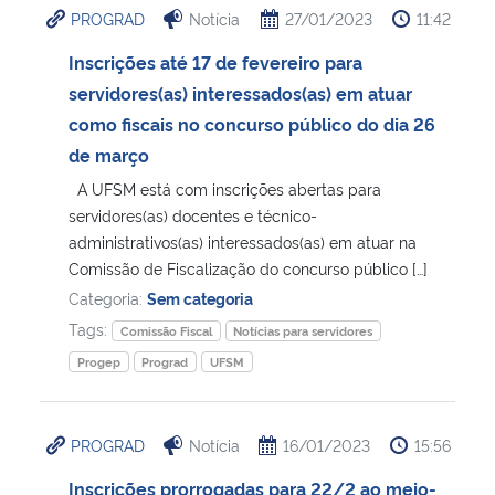
PROGRAD
Notícia
27/01/2023
11:42
Ministério da Cidadania
Inscrições até 17 de fevereiro para
Ministério da Saúde
servidores(as) interessados(as) em atuar
como fiscais no concurso público do dia 26
Ministério de Minas e Energia
de março
A UFSM está com inscrições abertas para
Ministério da Ciência, Tecnologia, Inovações e Comunicações
servidores(as) docentes e técnico-
administrativos(as) interessados(as) em atuar na
Ministério do Meio Ambiente
Comissão de Fiscalização do concurso público […]
Categoria:
Sem categoria
Ministério do Turismo
Tags:
Comissão Fiscal
Notícias para servidores
Progep
Prograd
UFSM
Ministério do Desenvolvimento Regional
Controladoria-Geral da União
PROGRAD
Notícia
16/01/2023
15:56
Inscrições prorrogadas para 22/2 ao meio-
Ministério da Mulher, da Família e dos Direitos Humanos