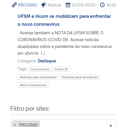
PROGRAD
Notícia
12/03/2020
16:43
Ministério da Cidadania
UFSM e Husm se mobilizam para enfrentar
Ministério da Saúde
o novo coronavírus
Acesse também a NOTA DA UFSM SOBRE O
Ministério de Minas e Energia
CORONAVÍRUS (COVID-19) Acesse notícias
atualizadas sobre a pandemia do novo coronavírus
Ministério da Ciência, Tecnologia, Inovações e Comunicações
em ufsm.br […]
Categoria:
Destaque
Ministério do Meio Ambiente
Tags:
Coronavírus
Covid-19
Notícias para estudantes
Notícias para servidores
Ministério do Turismo
Novo Coronavírus
Ministério do Desenvolvimento Regional
Filtro por sites:
Controladoria-Geral da União
×
PROGRAD
×
Ministério da Mulher, da Família e dos Direitos Humanos