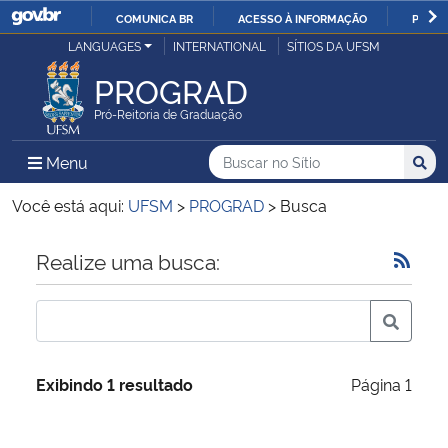
COMUNICA BR
ACESSO À INFORMAÇÃO
PARTI
Casa Civil
LANGUAGES
INTERNATIONAL
SÍTIOS DA UFSM
IR
PARA
PROGRAD
Ministério da Justiça e Segurança Pública
O
Pró-Reitoria de Graduação
CONTEÚDO
Ministério da Defesa
Buscar no no Sítio
Busca
Busca:
Menu Principal do Sítio
Menu
Busc
Ministério das Relações Exteriores
Você está aqui:
UFSM
>
PROGRAD
>
Busca
Ministério da Economia
Início do conteúdo
Realize uma busca:
Ministério da Infraestrutura
Ministério da Agricultura, Pecuária e Abastecimento
Exibindo 1 resultado
Página 1
Ministério da Educação