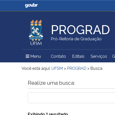
Casa Civil
Ministério da Justiça e
Segurança Pública
PROGRAD
Ministério da Agricultura,
Ministério da Educação
Pró-Reitoria de Graduação
Pecuária e Abastecimento
Menu Principal do Sítio
Menu
Contato
Editais
Serviços
G
Ministério do Meio Ambiente
Ministério do Turismo
Você está aqui:
UFSM
>
PROGRAD
>
Busca
Início do conteúdo
Realize uma busca:
Secretaria de Governo
Gabinete de Segurança
Institucional
Exibindo 1 resultado