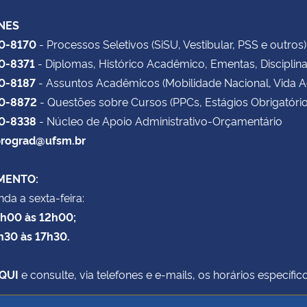
NES
20-8170
- Processos Seletivos (SiSU, Vestibular, PSS e outros)
20-8371
- Diplomas, Histórico Acadêmico, Ementas, Disciplin
20-8187
- Assuntos Acadêmicos (Mobilidade Nacional, Vida 
20-8872
- Questões sobre Cursos (PPCs, Estágios Obrigatório
20-8338
- Núcleo de Apoio Administrativo-Orçamentário
rograd@ufsm.br
MENTO:
da a sexta-feira:
8h00 às 12h00;
h30 às 17h30.
QUI
e consulte, via telefones e e-mails, os horários específ