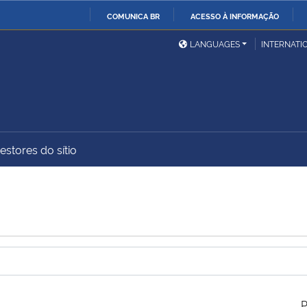
COMUNICA BR
ACESSO À INFORMAÇÃO
Ministério da Defesa
Ministério das Relações
Mini
IR
LANGUAGES
INTERNATI
Exteriores
PARA
O
Ministério da Cidadania
Ministério da Saúde
Mini
CONTEÚDO
estores do sítio
Ministério do
Controladoria-Geral da
Mini
Desenvolvimento Regional
União
Famí
Hum
Advocacia-Geral da União
Banco Central do Brasil
Plan
P