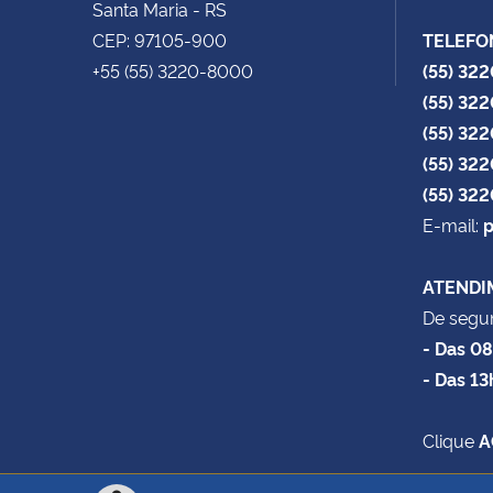
Santa Maria - RS
CEP: 97105-900
TELEFO
+55 (55) 3220-8000
(55) 32
(55) 32
(55) 32
(55) 32
(55) 32
E-mail:
p
ATENDI
De segun
- Das 0
- Das 13
Clique
A