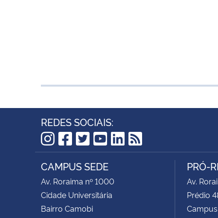
REDES SOCIAIS:
Instagram
Facebook
Twitter
YouTube
LinkedIn
RSS
CAMPUS SEDE
PRÓ-R
Av. Roraima nº 1000
Av. Rora
Cidade Universitária
Prédio 4
Bairro Camobi
Campus