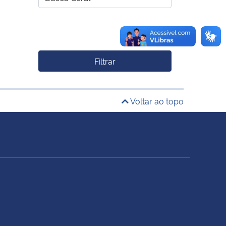
Filtrar
Voltar ao topo