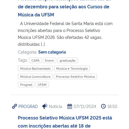
de dezembro para seleção aos Cursos de
Secretaria-Geral
Música da UFSM
A Universidade Federal de Santa Maria está com
Secretaria de Governo
inscrições abertas para o Processo Seletivo
Música UFSM 2026. São ofertadas 42 vagas,
distribuídas […]
Gabinete de Segurança Institucional
Categoria:
Sem categoria
Advocacia-Geral da União
Tags:
CAPA
Enem
graduação
Música Bacharelado
Música e Tecnologia
Banco Central do Brasil
Música Licenciatura
Processo Seletivo Música
Prograd
UFSM
Planalto
PROGRAD
Notícia
07/11/2024
18:50
Processo Seletivo Música UFSM 2025 está
com inscrições abertas até 18 de