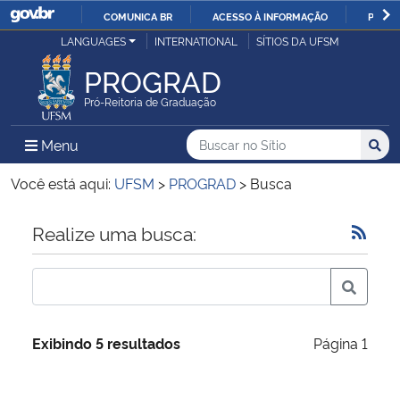
COMUNICA BR
ACESSO À INFORMAÇÃO
PARTI
Casa Civil
LANGUAGES
INTERNATIONAL
SÍTIOS DA UFSM
IR
PARA
PROGRAD
Ministério da Justiça e Segurança Pública
O
Pró-Reitoria de Graduação
CONTEÚDO
Ministério da Defesa
Buscar no no Sítio
Busca
Busca:
Menu Principal do Sítio
Menu
Busc
Ministério das Relações Exteriores
Você está aqui:
UFSM
>
PROGRAD
>
Busca
Ministério da Economia
Início do conteúdo
Realize uma busca:
Ministério da Infraestrutura
Ministério da Agricultura, Pecuária e Abastecimento
Exibindo 5 resultados
Página 1
Ministério da Educação