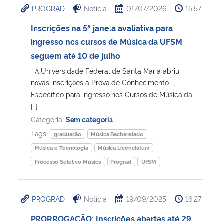
PROGRAD
Notícia
01/07/2026
15:57
Ministério da Cidadania
Inscrições na 5ª janela avaliativa para
Ministério da Saúde
ingresso nos cursos de Música da UFSM
seguem até 10 de julho
Ministério de Minas e Energia
A Universidade Federal de Santa Maria abriu
novas inscrições à Prova de Conhecimento
Ministério da Ciência, Tecnologia, Inovações e Comunicações
Específico para ingresso nos Cursos de Música da
[…]
Ministério do Meio Ambiente
Categoria:
Sem categoria
Tags:
graduação
Música Bacharelado
Ministério do Turismo
Música e Tecnologia
Música Licenciatura
Processo Seletivo Música
Prograd
UFSM
Ministério do Desenvolvimento Regional
Controladoria-Geral da União
PROGRAD
Notícia
19/09/2025
16:27
PRORROGAÇÃO: Inscrições abertas até 29
Ministério da Mulher, da Família e dos Direitos Humanos