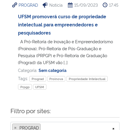
PROGRAD
Notícia
15/09/2023
17:45
Ministério da Cidadania
UFSM promoverá curso de propriedade
Ministério da Saúde
intelectual para empreendedores e
pesquisadores
Ministério de Minas e Energia
A Pró-Reitoria de Inovação e Empreendedorismo
(Proinova), Pró-Reitoria de Pós-Graduação e
Ministério da Ciência, Tecnologia, Inovações e Comunicações
Pesquisa (PRPGP) e Pró-Reitoria de Graduação
(Prograd) da UFSM vão […]
Ministério do Meio Ambiente
Categoria:
Sem categoria
Tags:
Prograd
Proinova
Propriedade Intelectual
Ministério do Turismo
Prpgp
UFSM
Ministério do Desenvolvimento Regional
Filtro por sites:
Controladoria-Geral da União
×
PROGRAD
×
Ministério da Mulher, da Família e dos Direitos Humanos