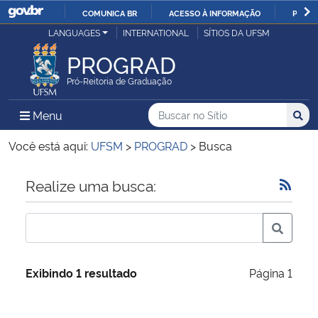
COMUNICA BR
ACESSO À INFORMAÇÃO
PARTI
Casa Civil
LANGUAGES
INTERNATIONAL
SÍTIOS DA UFSM
IR
PARA
PROGRAD
Ministério da Justiça e Segurança Pública
O
Pró-Reitoria de Graduação
CONTEÚDO
Ministério da Defesa
Buscar no no Sítio
Busca
Busca:
Menu Principal do Sítio
Menu
Busc
Ministério das Relações Exteriores
Você está aqui:
UFSM
>
PROGRAD
>
Busca
Ministério da Economia
Início do conteúdo
Realize uma busca:
Ministério da Infraestrutura
Ministério da Agricultura, Pecuária e Abastecimento
Exibindo 1 resultado
Página 1
Ministério da Educação