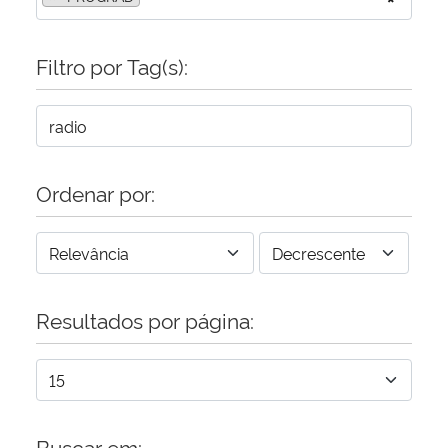
Secretaria-Geral
Filtro por Tag(s):
Secretaria de Governo
Gabinete de Segurança Institucional
Ordenar por:
Advocacia-Geral da União
Banco Central do Brasil
Planalto
Resultados por página:
Buscar em: