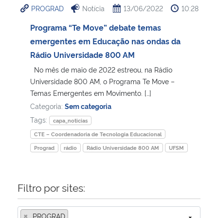
PROGRAD
Notícia
13/06/2022
10:28
Ministério da Cidadania
Programa “Te Move” debate temas
Ministério da Saúde
emergentes em Educação nas ondas da
Rádio Universidade 800 AM
Ministério de Minas e Energia
No mês de maio de 2022 estreou, na Rádio
Universidade 800 AM, o Programa Te Move –
Ministério da Ciência, Tecnologia, Inovações e Comunicações
Temas Emergentes em Movimento. […]
Categoria:
Sem categoria
Ministério do Meio Ambiente
Tags:
capa_noticias
CTE – Coordenadoria de Tecnologia Educacional
Ministério do Turismo
Prograd
rádio
Rádio Universidade 800 AM
UFSM
Ministério do Desenvolvimento Regional
Filtro por sites:
Controladoria-Geral da União
×
Ministério da Mulher, da Família e dos Direitos Humanos
PROGRAD
×