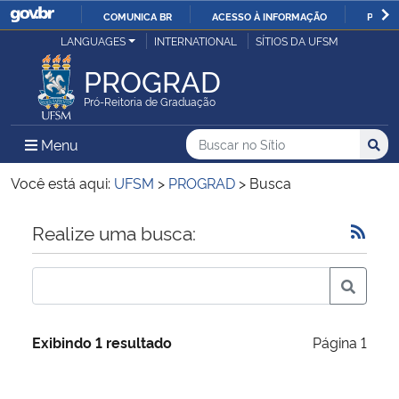
COMUNICA BR
ACESSO À INFORMAÇÃO
PARTI
Casa Civil
LANGUAGES
INTERNATIONAL
SÍTIOS DA UFSM
IR
PARA
PROGRAD
Ministério da Justiça e Segurança Pública
O
Pró-Reitoria de Graduação
CONTEÚDO
Ministério da Defesa
Buscar no no Sítio
Busca
Busca:
Menu Principal do Sítio
Menu
Busc
Ministério das Relações Exteriores
Você está aqui:
UFSM
>
PROGRAD
>
Busca
Ministério da Economia
Início do conteúdo
Realize uma busca:
Ministério da Infraestrutura
Ministério da Agricultura, Pecuária e Abastecimento
Exibindo 1 resultado
Página 1
Ministério da Educação