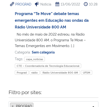
PROGRAD
Notícia
13/06/2022
10:28
Ministério da Cidadania
Programa “Te Move” debate temas
Ministério da Saúde
emergentes em Educação nas ondas da
Rádio Universidade 800 AM
Ministério de Minas e Energia
No mês de maio de 2022 estreou, na Rádio
Universidade 800 AM, o Programa Te Move –
Ministério da Ciência, Tecnologia, Inovações e Comunicações
Temas Emergentes em Movimento. […]
Categoria:
Sem categoria
Ministério do Meio Ambiente
Tags:
capa_noticias
CTE – Coordenadoria de Tecnologia Educacional
Ministério do Turismo
Prograd
rádio
Rádio Universidade 800 AM
UFSM
Ministério do Desenvolvimento Regional
Filtro por sites:
Controladoria-Geral da União
×
Ministério da Mulher, da Família e dos Direitos Humanos
PROGRAD
×