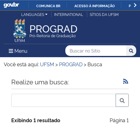
COMUNICA BR
ACESSO À INFORMAÇÃO
PARTI
Casa Civil
LANGUAGES
INTERNATIONAL
SÍTIOS DA UFSM
IR
PARA
PROGRAD
Ministério da Justiça e Segurança Pública
O
Pró-Reitoria de Graduação
CONTEÚDO
Ministério da Defesa
Buscar no no Sítio
Busca
Busca:
Menu Principal do Sítio
Menu
Busc
Ministério das Relações Exteriores
Você está aqui:
UFSM
>
PROGRAD
>
Busca
Ministério da Economia
Início do conteúdo
Realize uma busca:
Ministério da Infraestrutura
Ministério da Agricultura, Pecuária e Abastecimento
Exibindo 1 resultado
Página 1
Ministério da Educação