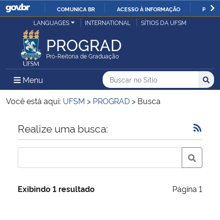
COMUNICA BR
ACESSO À INFORMAÇÃO
PARTI
Casa Civil
LANGUAGES
INTERNATIONAL
SÍTIOS DA UFSM
IR
PARA
PROGRAD
Ministério da Justiça e Segurança Pública
O
Pró-Reitoria de Graduação
CONTEÚDO
Ministério da Defesa
Buscar no no Sítio
Busca
Busca:
Menu Principal do Sítio
Menu
Busc
Ministério das Relações Exteriores
Você está aqui:
UFSM
>
PROGRAD
>
Busca
Ministério da Economia
Início do conteúdo
Realize uma busca:
Ministério da Infraestrutura
Ministério da Agricultura, Pecuária e Abastecimento
Exibindo 1 resultado
Página 1
Ministério da Educação