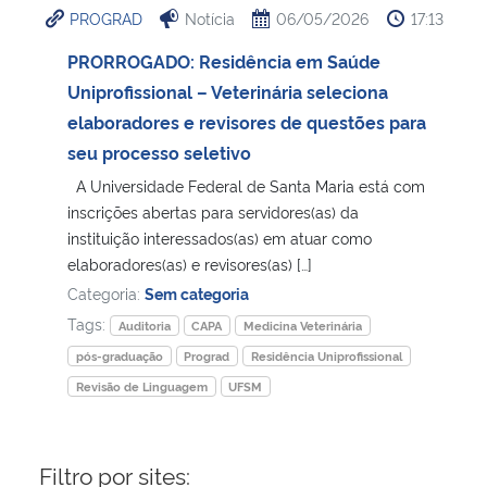
PROGRAD
Notícia
06/05/2026
17:13
Ministério da Cidadania
PRORROGADO: Residência em Saúde
Ministério da Saúde
Uniprofissional – Veterinária seleciona
elaboradores e revisores de questões para
Ministério de Minas e Energia
seu processo seletivo
A Universidade Federal de Santa Maria está com
Ministério da Ciência, Tecnologia, Inovações e Comunicações
inscrições abertas para servidores(as) da
instituição interessados(as) em atuar como
Ministério do Meio Ambiente
elaboradores(as) e revisores(as) […]
Categoria:
Sem categoria
Ministério do Turismo
Tags:
Auditoria
CAPA
Medicina Veterinária
pós-graduação
Prograd
Residência Uniprofissional
Ministério do Desenvolvimento Regional
Revisão de Linguagem
UFSM
Controladoria-Geral da União
Filtro por sites:
Ministério da Mulher, da Família e dos Direitos Humanos