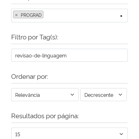
×
Secretaria-Geral
PROGRAD
×
Secretaria de Governo
Filtro por Tag(s):
Gabinete de Segurança Institucional
Advocacia-Geral da União
Ordenar por:
Banco Central do Brasil
Planalto
Resultados por página: