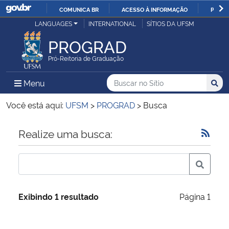
COMUNICA BR
ACESSO À INFORMAÇÃO
PARTI
Casa Civil
LANGUAGES
INTERNATIONAL
SÍTIOS DA UFSM
IR
PARA
PROGRAD
Ministério da Justiça e Segurança Pública
O
Pró-Reitoria de Graduação
CONTEÚDO
Ministério da Defesa
Buscar no no Sítio
Busca
Busca:
Menu Principal do Sítio
Menu
Busc
Ministério das Relações Exteriores
Você está aqui:
UFSM
>
PROGRAD
>
Busca
Ministério da Economia
Início do conteúdo
Realize uma busca:
Ministério da Infraestrutura
Ministério da Agricultura, Pecuária e Abastecimento
Exibindo 1 resultado
Página 1
Ministério da Educação