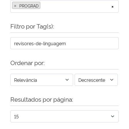
×
PROGRAD
×
Secretaria-Geral
Filtro por Tag(s):
Secretaria de Governo
Gabinete de Segurança Institucional
Advocacia-Geral da União
Ordenar por:
Banco Central do Brasil
Planalto
Resultados por página: