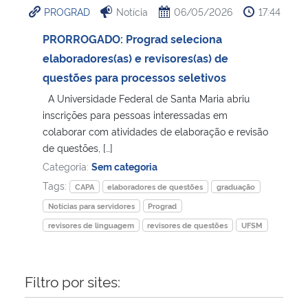
PROGRAD
Notícia
06/05/2026
17:44
Ministério da Cidadania
PRORROGADO: Prograd seleciona
Ministério da Saúde
elaboradores(as) e revisores(as) de
questões para processos seletivos
Ministério de Minas e Energia
A Universidade Federal de Santa Maria abriu
inscrições para pessoas interessadas em
Ministério da Ciência, Tecnologia, Inovações e Comunicações
colaborar com atividades de elaboração e revisão
de questões, […]
Ministério do Meio Ambiente
Categoria:
Sem categoria
Tags:
CAPA
elaboradores de questões
graduação
Ministério do Turismo
Notícias para servidores
Prograd
revisores de linguagem
revisores de questões
UFSM
Ministério do Desenvolvimento Regional
Controladoria-Geral da União
Filtro por sites:
Ministério da Mulher, da Família e dos Direitos Humanos