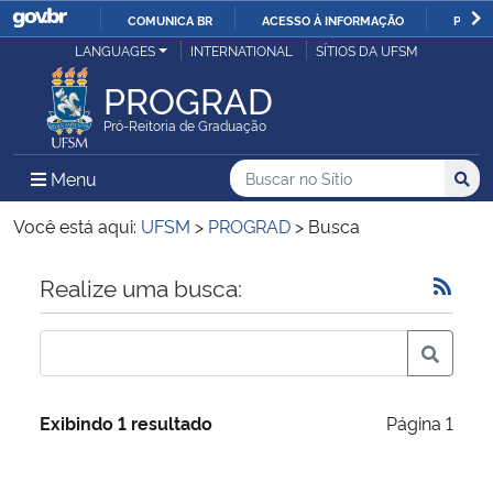
COMUNICA BR
ACESSO À INFORMAÇÃO
PARTI
Casa Civil
LANGUAGES
INTERNATIONAL
SÍTIOS DA UFSM
IR
PARA
PROGRAD
Ministério da Justiça e Segurança Pública
O
Pró-Reitoria de Graduação
CONTEÚDO
Ministério da Defesa
Buscar no no Sítio
Busca
Busca:
Menu Principal do Sítio
Menu
Busc
Ministério das Relações Exteriores
Você está aqui:
UFSM
>
PROGRAD
>
Busca
Ministério da Economia
Início do conteúdo
Realize uma busca:
Ministério da Infraestrutura
Ministério da Agricultura, Pecuária e Abastecimento
Exibindo 1 resultado
Página 1
Ministério da Educação