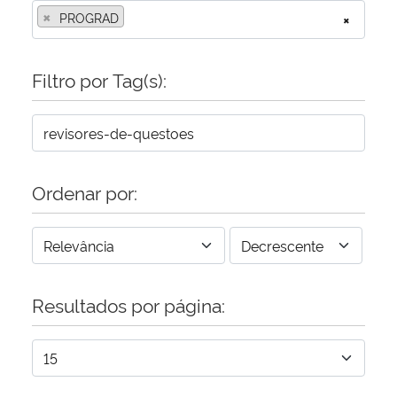
×
PROGRAD
×
Secretaria-Geral
Filtro por Tag(s):
Secretaria de Governo
Gabinete de Segurança Institucional
Advocacia-Geral da União
Ordenar por:
Banco Central do Brasil
Planalto
Resultados por página: