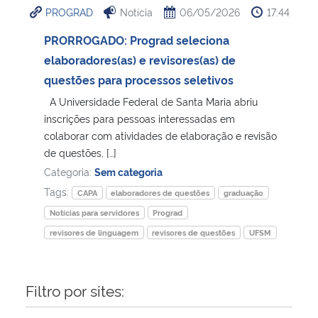
PROGRAD
Notícia
06/05/2026
17:44
Ministério da Cidadania
PRORROGADO: Prograd seleciona
Ministério da Saúde
elaboradores(as) e revisores(as) de
questões para processos seletivos
Ministério de Minas e Energia
A Universidade Federal de Santa Maria abriu
inscrições para pessoas interessadas em
Ministério da Ciência, Tecnologia, Inovações e Comunicações
colaborar com atividades de elaboração e revisão
de questões, […]
Ministério do Meio Ambiente
Categoria:
Sem categoria
Tags:
CAPA
elaboradores de questões
graduação
Ministério do Turismo
Notícias para servidores
Prograd
revisores de linguagem
revisores de questões
UFSM
Ministério do Desenvolvimento Regional
Controladoria-Geral da União
Filtro por sites:
Ministério da Mulher, da Família e dos Direitos Humanos