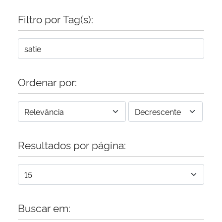
Filtro por Tag(s):
Secretaria-Geral
Secretaria de Governo
Gabinete de Segurança Institucional
Ordenar por:
Advocacia-Geral da União
Banco Central do Brasil
Resultados por página:
Planalto
Buscar em: