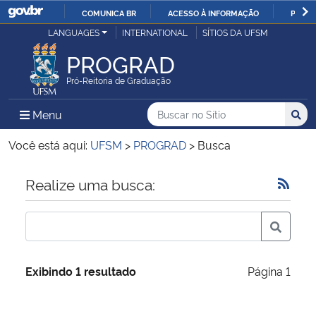
COMUNICA BR
ACESSO À INFORMAÇÃO
PARTI
Casa Civil
LANGUAGES
INTERNATIONAL
SÍTIOS DA UFSM
IR
PARA
PROGRAD
Ministério da Justiça e Segurança Pública
O
Pró-Reitoria de Graduação
CONTEÚDO
Ministério da Defesa
Buscar no no Sítio
Busca
Busca:
Menu Principal do Sítio
Menu
Busc
Ministério das Relações Exteriores
Você está aqui:
UFSM
>
PROGRAD
>
Busca
Ministério da Economia
Início do conteúdo
Realize uma busca:
Ministério da Infraestrutura
Ministério da Agricultura, Pecuária e Abastecimento
Exibindo 1 resultado
Página 1
Ministério da Educação