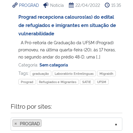
PROGRAD
Notícia
22/04/2022
15:35
Ministério da Cidadania
Prograd recepciona calouros(as) do edital
Ministério da Saúde
de refugiados e imigrantes em situação de
vulnerabilidade
Ministério de Minas e Energia
A Pró-reitoria de Graduação da UFSM (Prograd)
promoveu, na última quarta-feira (20), às 17 horas,
Ministério da Ciência, Tecnologia, Inovações e Comunicações
no segundo andar do prédio 48-D, uma […]
Categoria:
Sem categoria
Ministério do Meio Ambiente
Tags:
graduação
Laboratório Entrelínguas
Migraidh
Prograd
Refugiados e Migrantes
SATIE
UFSM
Ministério do Turismo
Ministério do Desenvolvimento Regional
Filtro por sites:
Controladoria-Geral da União
×
PROGRAD
×
Ministério da Mulher, da Família e dos Direitos Humanos