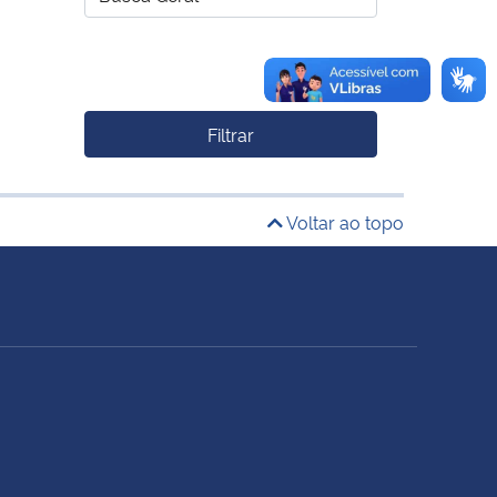
Filtrar
Voltar ao topo