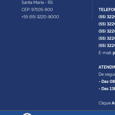
Santa Maria - RS
CEP: 97105-900
TELEFO
+55 (55) 3220-8000
(55) 32
(55) 32
(55) 32
(55) 32
(55) 32
E-mail:
p
ATENDI
De segun
- Das 0
- Das 13
Clique
A