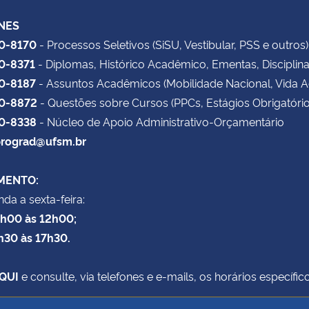
NES
20-8170
- Processos Seletivos (SiSU, Vestibular, PSS e outros)
20-8371
- Diplomas, Histórico Acadêmico, Ementas, Disciplin
20-8187
- Assuntos Acadêmicos (Mobilidade Nacional, Vida 
20-8872
- Questões sobre Cursos (PPCs, Estágios Obrigatório
20-8338
- Núcleo de Apoio Administrativo-Orçamentário
rograd@ufsm.br
MENTO:
da a sexta-feira:
8h00 às 12h00;
h30 às 17h30.
QUI
e consulte, via telefones e e-mails, os horários específ