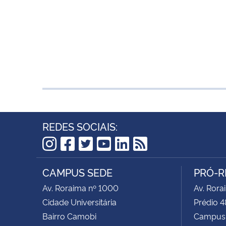
REDES SOCIAIS:
Instagram
Facebook
Twitter
YouTube
LinkedIn
RSS
CAMPUS SEDE
PRÓ-R
Av. Roraima nº 1000
Av. Rora
Cidade Universitária
Prédio 4
Bairro Camobi
Campus