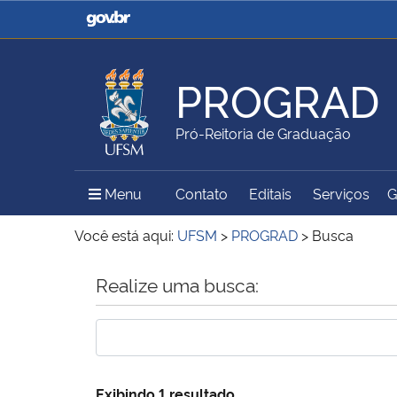
Casa Civil
Ministério da Justiça e
Segurança Pública
PROGRAD
Ministério da Agricultura,
Ministério da Educação
Pró-Reitoria de Graduação
Pecuária e Abastecimento
Menu Principal do Sítio
Menu
Contato
Editais
Serviços
G
Ministério do Meio Ambiente
Ministério do Turismo
Você está aqui:
UFSM
>
PROGRAD
>
Busca
Início do conteúdo
Realize uma busca:
Secretaria de Governo
Gabinete de Segurança
Institucional
Exibindo 1 resultado