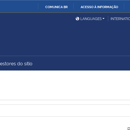
COMUNICA BR
ACESSO À INFORMAÇÃO
Ministério da Defesa
Ministério das Relações
Mini
IR
LANGUAGES
INTERNATI
Exteriores
PARA
O
Ministério da Cidadania
Ministério da Saúde
Mini
CONTEÚDO
estores do sítio
Ministério do
Controladoria-Geral da
Mini
Desenvolvimento Regional
União
Famí
Hum
Advocacia-Geral da União
Banco Central do Brasil
Plan
P