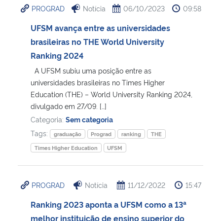
PROGRAD
Notícia
06/10/2023
09:58
Ministério da Cidadania
UFSM avança entre as universidades
Ministério da Saúde
brasileiras no THE World University
Ranking 2024
Ministério de Minas e Energia
A UFSM subiu uma posição entre as
universidades brasileiras no Times Higher
Ministério da Ciência, Tecnologia, Inovações e Comunicações
Education (THE) – World University Ranking 2024,
divulgado em 27/09. […]
Ministério do Meio Ambiente
Categoria:
Sem categoria
Tags:
graduação
Prograd
ranking
THE
Ministério do Turismo
Times Higher Education
UFSM
Ministério do Desenvolvimento Regional
PROGRAD
Notícia
11/12/2022
15:47
Controladoria-Geral da União
Ranking 2023 aponta a UFSM como a 13ª
melhor instituição de ensino superior do
Ministério da Mulher, da Família e dos Direitos Humanos