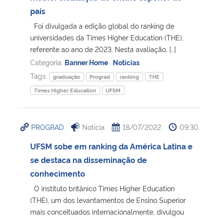
país
Secretaria-Geral
Foi divulgada a edição global do ranking de
universidades da Times Higher Education (THE),
Secretaria de Governo
referente ao ano de 2023. Nesta avaliação, […]
Categoria:
Banner Home
,
Notícias
Gabinete de Segurança Institucional
Tags:
graduação
Prograd
ranking
THE
Times Higher Education
UFSM
Advocacia-Geral da União
Banco Central do Brasil
PROGRAD
Notícia
18/07/2022
09:30
UFSM sobe em ranking da América Latina e
Planalto
se destaca na disseminação de
conhecimento
O instituto britânico Times Higher Education
(THE), um dos levantamentos de Ensino Superior
mais conceituados internacionalmente, divulgou