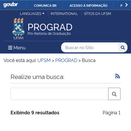
COMUNICA BR
ACESSO À INFORMAÇÃO
PARTI
Casa Civil
LANGUAGES
INTERNATIONAL
SÍTIOS DA UFSM
IR
PARA
PROGRAD
Ministério da Justiça e Segurança Pública
O
Pró-Reitoria de Graduação
CONTEÚDO
Ministério da Defesa
Buscar no no Sítio
Busca
Busca:
Menu Principal do Sítio
Menu
Busc
Ministério das Relações Exteriores
Você está aqui:
UFSM
>
PROGRAD
>
Busca
Ministério da Economia
Início do conteúdo
Realize uma busca:
Ministério da Infraestrutura
Ministério da Agricultura, Pecuária e Abastecimento
Exibindo 9 resultados
Página 1
Ministério da Educação