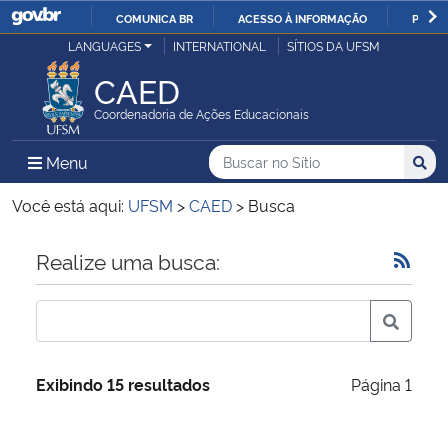
COMUNICA BR
ACESSO À INFORMAÇÃO
PARTI
Casa Civil
LANGUAGES
INTERNATIONAL
SÍTIOS DA UFSM
IR
PARA
CAED
Ministério da Justiça e Segurança Pública
O
Coordenadoria de Ações Educacionais
CONTEÚDO
Ministério da Defesa
Buscar no no Sítio
Busca
Busca:
Menu Principal do Sítio
Menu
Busc
Ministério das Relações Exteriores
Você está aqui:
UFSM
>
CAED
>
Busca
Ministério da Economia
Início do conteúdo
Realize uma busca:
Ministério da Infraestrutura
Ministério da Agricultura, Pecuária e Abastecimento
Exibindo 15 resultados
Página 1
Ministério da Educação