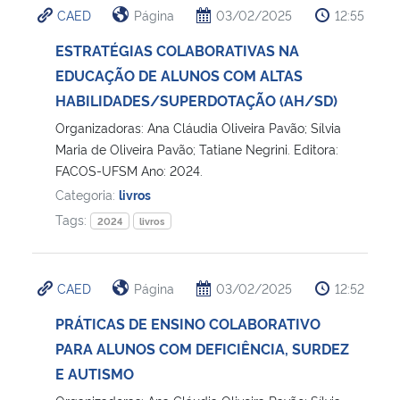
CAED
Página
03/02/2025
12:55
Ministério da Cidadania
ESTRATÉGIAS COLABORATIVAS NA
Ministério da Saúde
EDUCAÇÃO DE ALUNOS COM ALTAS
HABILIDADES/SUPERDOTAÇÃO (AH/SD)
Ministério de Minas e Energia
Organizadoras: Ana Cláudia Oliveira Pavão; Sílvia
Maria de Oliveira Pavão; Tatiane Negrini. Editora:
Ministério da Ciência, Tecnologia, Inovações e Comunicações
FACOS-UFSM Ano: 2024.
Categoria:
livros
Ministério do Meio Ambiente
Tags:
2024
livros
Ministério do Turismo
CAED
Página
03/02/2025
12:52
Ministério do Desenvolvimento Regional
PRÁTICAS DE ENSINO COLABORATIVO
PARA ALUNOS COM DEFICIÊNCIA, SURDEZ
Controladoria-Geral da União
E AUTISMO
Ministério da Mulher, da Família e dos Direitos Humanos