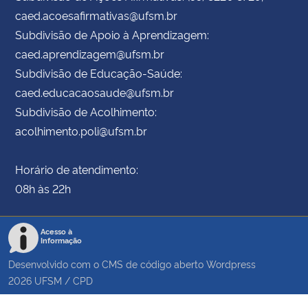
caed.acoesafirmativas@ufsm.br
Subdivisão de Apoio à Aprendizagem:
caed.aprendizagem@ufsm.br
Subdivisão de Educação-Saúde:
caed.educacaosaude@ufsm.br
Subdivisão de Acolhimento:
acolhimento.poli@ufsm.br
Horário de atendimento:
08h às 22h
Acesso à
Informação
Desenvolvido com o CMS de código aberto
Wordpress
2026
UFSM
/
CPD