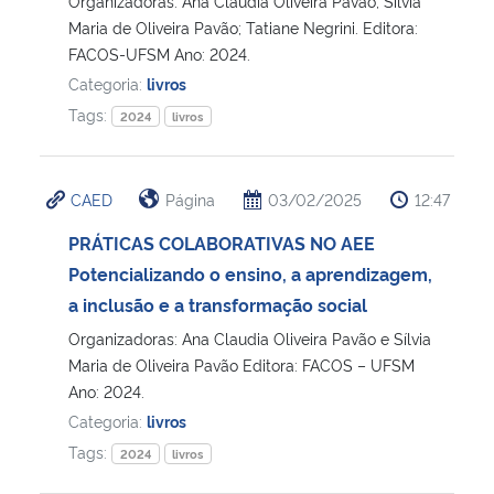
Organizadoras: Ana Cláudia Oliveira Pavão; Sílvia
Maria de Oliveira Pavão; Tatiane Negrini. Editora:
Secretaria-Geral
FACOS-UFSM Ano: 2024.
Categoria:
livros
Secretaria de Governo
Tags:
2024
livros
Gabinete de Segurança Institucional
CAED
Página
03/02/2025
12:47
Advocacia-Geral da União
PRÁTICAS COLABORATIVAS NO AEE
Potencializando o ensino, a aprendizagem,
Banco Central do Brasil
a inclusão e a transformação social
Organizadoras: Ana Claudia Oliveira Pavão e Sílvia
Planalto
Maria de Oliveira Pavão Editora: FACOS – UFSM
Ano: 2024.
Categoria:
livros
Tags:
2024
livros