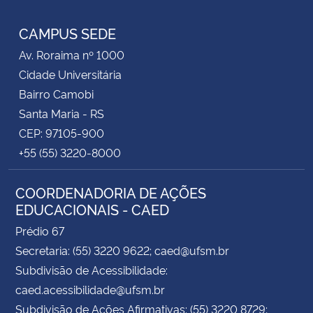
Instagram
Facebook
RSS
CAMPUS SEDE
Av. Roraima nº 1000
Cidade Universitária
Bairro Camobi
Santa Maria - RS
CEP: 97105-900
+55 (55) 3220-8000
COORDENADORIA DE AÇÕES
EDUCACIONAIS - CAED
Prédio 67
Secretaria: (55) 3220 9622; caed@ufsm.br
Subdivisão de Acessibilidade:
caed.acessibilidade@ufsm.br
Subdivisão de Ações Afirmativas: (55) 3220 8729;