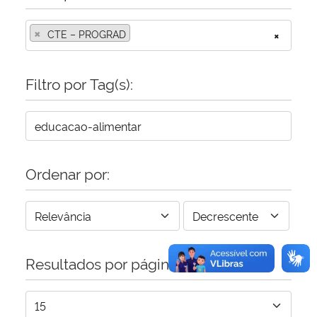
×
Secretaria-Geral
CTE – PROGRAD
×
Secretaria de Governo
Filtro por Tag(s):
Gabinete de Segurança Institucional
Advocacia-Geral da União
Ordenar por:
Banco Central do Brasil
Planalto
Resultados por página: