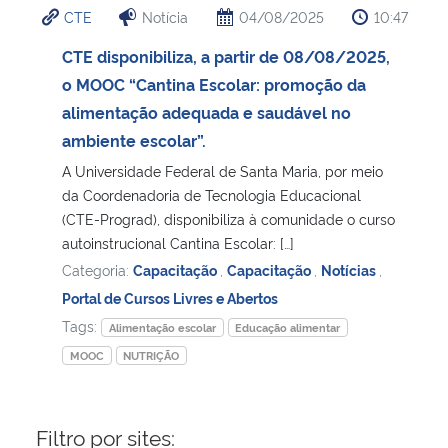
CTE
Notícia
04/08/2025
10:47
Ministério da Cidadania
CTE disponibiliza, a partir de 08/08/2025,
Ministério da Saúde
o MOOC “Cantina Escolar: promoção da
alimentação adequada e saudável no
Ministério de Minas e Energia
ambiente escolar”.
A Universidade Federal de Santa Maria, por meio
Ministério da Ciência, Tecnologia, Inovações e Comunicações
da Coordenadoria de Tecnologia Educacional
(CTE-Prograd), disponibiliza à comunidade o curso
Ministério do Meio Ambiente
autoinstrucional Cantina Escolar: […]
Categoria:
Capacitação
,
Capacitação
,
Notícias
,
Ministério do Turismo
Portal de Cursos Livres e Abertos
Tags:
Alimentação escolar
Educação alimentar
Ministério do Desenvolvimento Regional
MOOC
NUTRIÇÃO
Controladoria-Geral da União
Filtro por sites:
Ministério da Mulher, da Família e dos Direitos Humanos