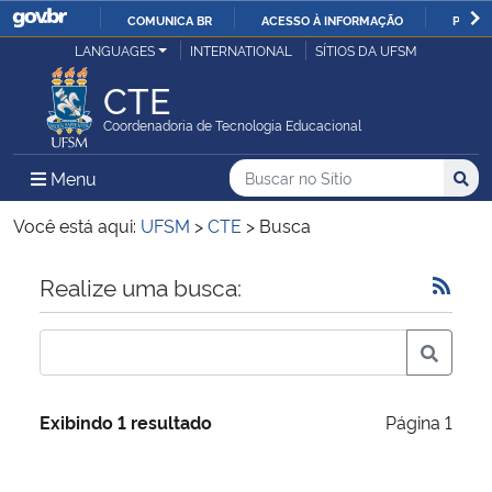
COMUNICA BR
ACESSO À INFORMAÇÃO
PARTI
Casa Civil
LANGUAGES
INTERNATIONAL
SÍTIOS DA UFSM
IR
PARA
CTE
Ministério da Justiça e Segurança Pública
O
Coordenadoria de Tecnologia Educacional
CONTEÚDO
Ministério da Defesa
Buscar no no Sítio
Busca
Busca:
Menu Principal do Sítio
Menu
Busc
Ministério das Relações Exteriores
Você está aqui:
UFSM
>
CTE
>
Busca
Ministério da Economia
Início do conteúdo
Realize uma busca:
Ministério da Infraestrutura
Ministério da Agricultura, Pecuária e Abastecimento
Exibindo 1 resultado
Página 1
Ministério da Educação