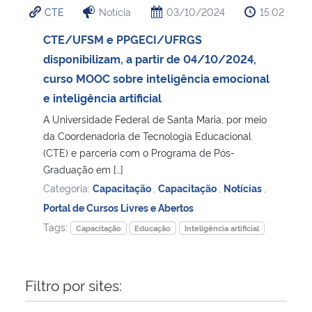
CTE
Notícia
03/10/2024
15:02
Ministério da Cidadania
CTE/UFSM e PPGECI/UFRGS
Ministério da Saúde
disponibilizam, a partir de 04/10/2024,
curso MOOC sobre inteligência emocional
Ministério de Minas e Energia
e inteligência artificial
A Universidade Federal de Santa Maria, por meio
Ministério da Ciência, Tecnologia, Inovações e Comunicações
da Coordenadoria de Tecnologia Educacional
(CTE) e parceria com o Programa de Pós-
Ministério do Meio Ambiente
Graduação em […]
Categoria:
Capacitação
,
Capacitação
,
Notícias
,
Ministério do Turismo
Portal de Cursos Livres e Abertos
Tags:
Capacitação
Educação
Inteligência artificial
Ministério do Desenvolvimento Regional
Controladoria-Geral da União
Filtro por sites:
Ministério da Mulher, da Família e dos Direitos Humanos