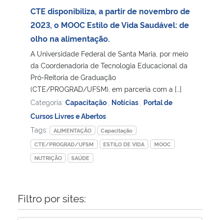
CTE disponibiliza, a partir de novembro de
Secretaria-Geral
2023, o MOOC Estilo de Vida Saudável: de
olho na alimentação.
Secretaria de Governo
A Universidade Federal de Santa Maria, por meio
da Coordenadoria de Tecnologia Educacional da
Gabinete de Segurança Institucional
Pró-Reitoria de Graduação
(CTE/PROGRAD/UFSM), em parceria com a […]
Advocacia-Geral da União
Categoria:
Capacitação
,
Notícias
,
Portal de
Cursos Livres e Abertos
Banco Central do Brasil
Tags:
ALIMENTAÇÃO
Capacitação
CTE/PROGRAD/UFSM
ESTILO DE VIDA
MOOC
Planalto
NUTRIÇÃO
SAÚDE
Filtro por sites: