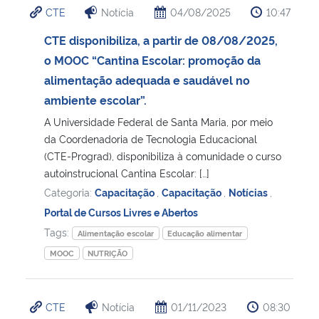
CTE
Notícia
04/08/2025
10:47
Ministério da Cidadania
CTE disponibiliza, a partir de 08/08/2025,
Ministério da Saúde
o MOOC “Cantina Escolar: promoção da
alimentação adequada e saudável no
Ministério de Minas e Energia
ambiente escolar”.
A Universidade Federal de Santa Maria, por meio
Ministério da Ciência, Tecnologia, Inovações e Comunicações
da Coordenadoria de Tecnologia Educacional
(CTE-Prograd), disponibiliza à comunidade o curso
Ministério do Meio Ambiente
autoinstrucional Cantina Escolar: […]
Categoria:
Capacitação
,
Capacitação
,
Notícias
,
Ministério do Turismo
Portal de Cursos Livres e Abertos
Tags:
Alimentação escolar
Educação alimentar
Ministério do Desenvolvimento Regional
MOOC
NUTRIÇÃO
Controladoria-Geral da União
CTE
Notícia
01/11/2023
08:30
Ministério da Mulher, da Família e dos Direitos Humanos