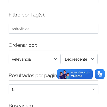
Secretaria-Geral
Filtro por Tag(s):
Secretaria de Governo
Gabinete de Segurança Institucional
Ordenar por:
Advocacia-Geral da União
Banco Central do Brasil
Resultados por página:
Planalto
Buscar em: