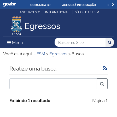
COMUNICA BR
ACESSO À INFORMAÇÃO
PARTI
Casa Civil
LANGUAGES
INTERNATIONAL
SÍTIOS DA UFSM
IR
PARA
Egressos
Ministério da Justiça e Segurança Pública
O
CONTEÚDO
Ministério da Defesa
Buscar no no Sítio
Busca
Busca:
Menu Principal do Sítio
Menu
Busc
Ministério das Relações Exteriores
Você está aqui:
UFSM
>
Egressos
>
Busca
Ministério da Economia
Início do conteúdo
Realize uma busca:
Ministério da Infraestrutura
Ministério da Agricultura, Pecuária e Abastecimento
Exibindo 1 resultado
Página 1
Ministério da Educação