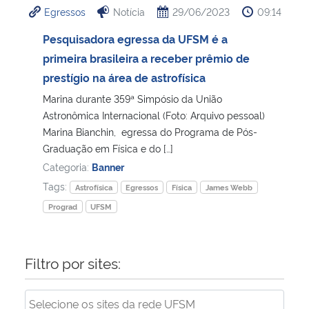
Egressos
Notícia
29/06/2023
09:14
Ministério da Cidadania
Pesquisadora egressa da UFSM é a
Ministério da Saúde
primeira brasileira a receber prêmio de
prestígio na área de astrofísica
Ministério de Minas e Energia
Marina durante 359ª Simpósio da União
Astronômica Internacional (Foto: Arquivo pessoal)
Ministério da Ciência, Tecnologia, Inovações e Comunicações
Marina Bianchin, egressa do Programa de Pós-
Graduação em Física e do […]
Ministério do Meio Ambiente
Categoria:
Banner
Tags:
Astrofísica
Egressos
Física
James Webb
Ministério do Turismo
Prograd
UFSM
Ministério do Desenvolvimento Regional
Filtro por sites:
Controladoria-Geral da União
Ministério da Mulher, da Família e dos Direitos Humanos