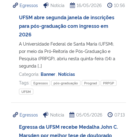
Egressos
Notícia
16/05/2026
10:56
Ministério da Cidadania
UFSM abre segunda janela de inscrições
Ministério da Saúde
para pós-graduação com ingresso em
2026
Ministério de Minas e Energia
A Universidade Federal de Santa Maria (UFSM),
por meio da Pró-Reitoria de Pós-Graduação e
Ministério da Ciência, Tecnologia, Inovações e Comunicações
Pesquisa (PRPGP), abriu nesta quinta-feira (14) a
segunda […]
Ministério do Meio Ambiente
Categoria:
Banner
,
Notícias
Tags:
Egressos
pós-graduação
Prograd
PRPGP
Ministério do Turismo
UFSM
Ministério do Desenvolvimento Regional
Egressos
Notícia
05/05/2026
07:13
Controladoria-Geral da União
Egressa da UFSM recebe Medalha John C.
Marsden por melhor tese de doutorado
Ministério da Mulher, da Família e dos Direitos Humanos