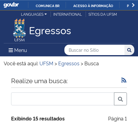
COMUNICA BR
ACESSO À INFORMAÇÃO
PARTI
Casa Civil
LANGUAGES
INTERNATIONAL
SÍTIOS DA UFSM
IR
PARA
Egressos
Ministério da Justiça e Segurança Pública
O
CONTEÚDO
Ministério da Defesa
Buscar no no Sítio
Busca
Busca:
Menu Principal do Sítio
Menu
Busc
Ministério das Relações Exteriores
Você está aqui:
UFSM
>
Egressos
>
Busca
Ministério da Economia
Início do conteúdo
Realize uma busca:
Ministério da Infraestrutura
Ministério da Agricultura, Pecuária e Abastecimento
Exibindo 15 resultados
Página 1
Ministério da Educação