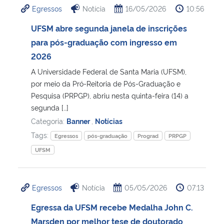
Egressos
Notícia
16/05/2026
10:56
Ministério da Cidadania
UFSM abre segunda janela de inscrições
Ministério da Saúde
para pós-graduação com ingresso em
2026
Ministério de Minas e Energia
A Universidade Federal de Santa Maria (UFSM),
por meio da Pró-Reitoria de Pós-Graduação e
Ministério da Ciência, Tecnologia, Inovações e Comunicações
Pesquisa (PRPGP), abriu nesta quinta-feira (14) a
segunda […]
Ministério do Meio Ambiente
Categoria:
Banner
,
Notícias
Tags:
Egressos
pós-graduação
Prograd
PRPGP
Ministério do Turismo
UFSM
Ministério do Desenvolvimento Regional
Egressos
Notícia
05/05/2026
07:13
Controladoria-Geral da União
Egressa da UFSM recebe Medalha John C.
Marsden por melhor tese de doutorado
Ministério da Mulher, da Família e dos Direitos Humanos