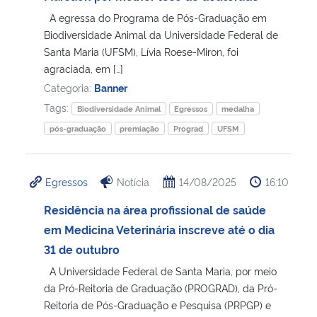
A egressa do Programa de Pós-Graduação em
Secretaria-Geral
Biodiversidade Animal da Universidade Federal de
Santa Maria (UFSM), Lívia Roese-Miron, foi
agraciada, em […]
Secretaria de Governo
Categoria:
Banner
Tags:
Gabinete de Segurança Institucional
Biodiversidade Animal
Egressos
medalha
pós-graduação
premiação
Prograd
UFSM
Advocacia-Geral da União
Egressos
Notícia
14/08/2025
16:10
Banco Central do Brasil
Residência na área profissional de saúde
Planalto
em Medicina Veterinária inscreve até o dia
31 de outubro
A Universidade Federal de Santa Maria, por meio
da Pró-Reitoria de Graduação (PROGRAD), da Pró-
Reitoria de Pós-Graduação e Pesquisa (PRPGP) e