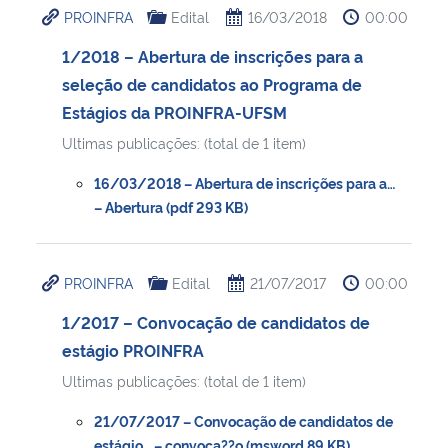
PROINFRA
Edital
16/03/2018
00:00
Ministério da Cidadania
1/2018 – Abertura de inscrições para a
Ministério da Saúde
seleção de candidatos ao Programa de
Estágios da PROINFRA-UFSM
Ministério de Minas e Energia
Ultimas publicações: (total de 1 item)
Ministério da Ciência, Tecnologia, Inovações e Comunicações
16/03/2018 – Abertura de inscrições para a…
– Abertura (pdf 293 KB)
Ministério do Meio Ambiente
PROINFRA
Edital
21/07/2017
00:00
Ministério do Turismo
1/2017 – Convocação de candidatos de
Ministério do Desenvolvimento Regional
estágio PROINFRA
Ultimas publicações: (total de 1 item)
Controladoria-Geral da União
21/07/2017 – Convocação de candidatos de
Ministério da Mulher, da Família e dos Direitos Humanos
estágio… – convoca??o (msword 89 KB)