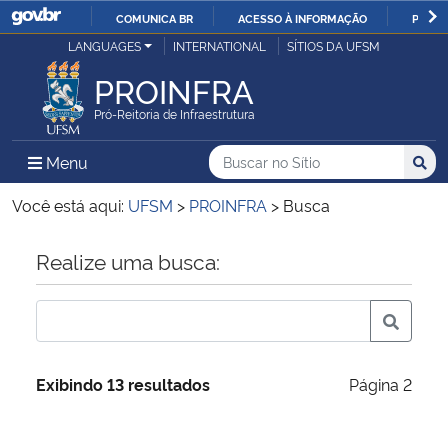
COMUNICA BR
ACESSO À INFORMAÇÃO
PARTI
Casa Civil
LANGUAGES
INTERNATIONAL
SÍTIOS DA UFSM
IR
PARA
PROINFRA
Ministério da Justiça e Segurança Pública
O
Pró-Reitoria de Infraestrutura
CONTEÚDO
Ministério da Defesa
Buscar no no Sítio
Busca
Busca:
Menu Principal do Sítio
Menu
Busc
Ministério das Relações Exteriores
Você está aqui:
UFSM
>
PROINFRA
>
Busca
Ministério da Economia
Início do conteúdo
Realize uma busca:
Ministério da Infraestrutura
Ministério da Agricultura, Pecuária e Abastecimento
Exibindo 13 resultados
Página 2
Ministério da Educação