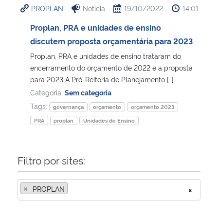
PROPLAN
Notícia
19/10/2022
14:01
Ministério da Cidadania
Proplan, PRA e unidades de ensino
Ministério da Saúde
discutem proposta orçamentária para 2023
Proplan, PRA e unidades de ensino trataram do
Ministério de Minas e Energia
encerramento do orçamento de 2022 e a proposta
para 2023 A Pró-Reitoria de Planejamento […]
Ministério da Ciência, Tecnologia, Inovações e Comunicações
Categoria:
Sem categoria
Tags:
governança
orçamento
orçamento 2023
Ministério do Meio Ambiente
PRA
proplan
Unidades de Ensino
Ministério do Turismo
Filtro por sites:
Ministério do Desenvolvimento Regional
×
PROPLAN
×
Controladoria-Geral da União
Ministério da Mulher, da Família e dos Direitos Humanos