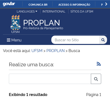
COMUNICA BR
ACESSO À INFORMAÇÃO
PARTI
Casa Civil
LANGUAGES
INTERNATIONAL
SÍTIOS DA UFSM
IR
PARA
PROPLAN
Ministério da Justiça e Segurança Pública
O
Pró-Reitoria de Planejamento
CONTEÚDO
Ministério da Defesa
Buscar no no Sítio
Busca
Busca:
Menu Principal do Sítio
Menu
Busc
Ministério das Relações Exteriores
Você está aqui:
UFSM
>
PROPLAN
>
Busca
Ministério da Economia
Início do conteúdo
Realize uma busca:
Ministério da Infraestrutura
Ministério da Agricultura, Pecuária e Abastecimento
Exibindo 1 resultado
Página 1
Ministério da Educação