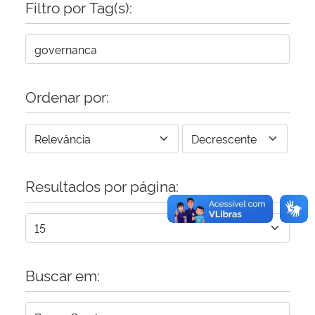
Filtro por Tag(s):
Secretaria-Geral
Secretaria de Governo
Ordenar por:
Gabinete de Segurança Institucional
Advocacia-Geral da União
Resultados por página:
Banco Central do Brasil
Planalto
Buscar em: