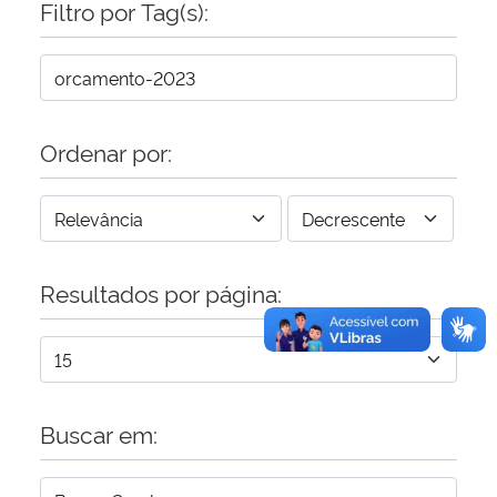
Filtro por Tag(s):
Secretaria-Geral
Secretaria de Governo
Ordenar por:
Gabinete de Segurança Institucional
Advocacia-Geral da União
Resultados por página:
Banco Central do Brasil
Planalto
Buscar em: