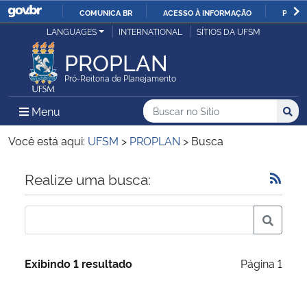
COMUNICA BR
ACESSO À INFORMAÇÃO
PARTI
Casa Civil
LANGUAGES
INTERNATIONAL
SÍTIOS DA UFSM
IR
PARA
PROPLAN
Ministério da Justiça e Segurança Pública
O
Pró-Reitoria de Planejamento
CONTEÚDO
Ministério da Defesa
Buscar no no Sítio
Busca
Busca:
Menu Principal do Sítio
Menu
Busc
Ministério das Relações Exteriores
Você está aqui:
UFSM
>
PROPLAN
>
Busca
Ministério da Economia
Início do conteúdo
Realize uma busca:
Ministério da Infraestrutura
Ministério da Agricultura, Pecuária e Abastecimento
Exibindo 1 resultado
Página 1
Ministério da Educação