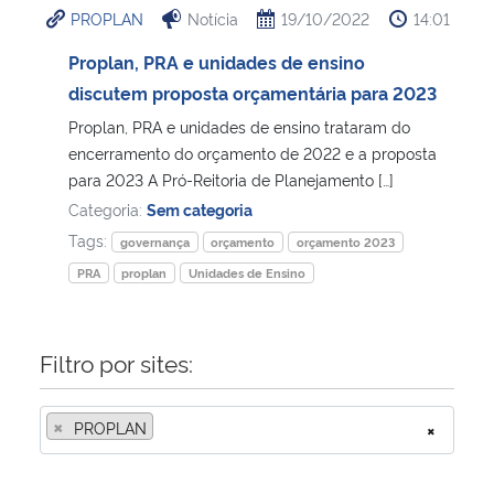
PROPLAN
Notícia
19/10/2022
14:01
Ministério da Cidadania
Proplan, PRA e unidades de ensino
Ministério da Saúde
discutem proposta orçamentária para 2023
Proplan, PRA e unidades de ensino trataram do
Ministério de Minas e Energia
encerramento do orçamento de 2022 e a proposta
para 2023 A Pró-Reitoria de Planejamento […]
Ministério da Ciência, Tecnologia, Inovações e Comunicações
Categoria:
Sem categoria
Tags:
governança
orçamento
orçamento 2023
Ministério do Meio Ambiente
PRA
proplan
Unidades de Ensino
Ministério do Turismo
Filtro por sites:
Ministério do Desenvolvimento Regional
×
PROPLAN
×
Controladoria-Geral da União
Ministério da Mulher, da Família e dos Direitos Humanos