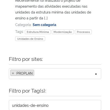
Recentemente foi finalizado o projeto de
mapeamento das atividades executadas nas
Secretaria-Geral
unidades da estrutura mínima das unidades de
ensino a partir da […]
Categoria:
Sem categoria
Secretaria de Governo
Tags:
Estrutura Mínima
Modernização
Processos
Gabinete de Segurança Institucional
Unidades de Ensino
Advocacia-Geral da União
Filtro por sites:
Banco Central do Brasil
×
PROPLAN
×
Planalto
Filtro por Tag(s):