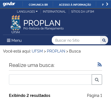
COMUNICA BR
ACESSO À INFORMAÇÃO
PARTI
Casa Civil
LANGUAGES
INTERNATIONAL
SÍTIOS DA UFSM
IR
PARA
PROPLAN
Ministério da Justiça e Segurança Pública
O
Pró-Reitoria de Planejamento
CONTEÚDO
Ministério da Defesa
Buscar no no Sítio
Busca
Busca:
Menu Principal do Sítio
Menu
Busc
Ministério das Relações Exteriores
Você está aqui:
UFSM
>
PROPLAN
>
Busca
Ministério da Economia
Início do conteúdo
Realize uma busca:
Ministério da Infraestrutura
Ministério da Agricultura, Pecuária e Abastecimento
Exibindo 2 resultados
Página 1
Ministério da Educação