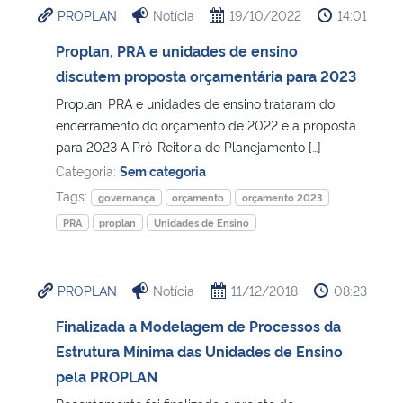
PROPLAN
Notícia
19/10/2022
14:01
Ministério da Cidadania
Proplan, PRA e unidades de ensino
Ministério da Saúde
discutem proposta orçamentária para 2023
Proplan, PRA e unidades de ensino trataram do
Ministério de Minas e Energia
encerramento do orçamento de 2022 e a proposta
para 2023 A Pró-Reitoria de Planejamento […]
Ministério da Ciência, Tecnologia, Inovações e Comunicações
Categoria:
Sem categoria
Tags:
governança
orçamento
orçamento 2023
Ministério do Meio Ambiente
PRA
proplan
Unidades de Ensino
Ministério do Turismo
PROPLAN
Notícia
11/12/2018
08:23
Ministério do Desenvolvimento Regional
Finalizada a Modelagem de Processos da
Estrutura Mínima das Unidades de Ensino
Controladoria-Geral da União
pela PROPLAN
Ministério da Mulher, da Família e dos Direitos Humanos