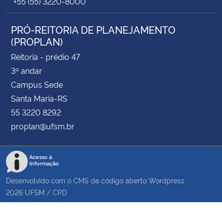
+55 (55) 3220-8000
PRÓ-REITORIA DE PLANEJAMENTO
(PROPLAN)
Reitoria - prédio 47
3º andar
Campus Sede
Santa Maria-RS
55 3220 8292
proplan@ufsm.br
Acesso à
Informação
Desenvolvido com o CMS de código aberto
Wordpress
2026
UFSM
/
CPD