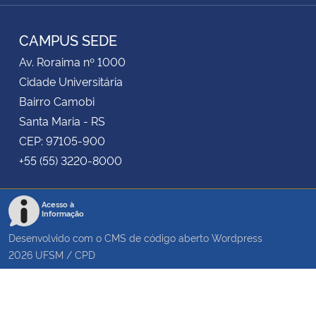
RSS
CAMPUS SEDE
Av. Roraima nº 1000
Cidade Universitária
Bairro Camobi
Santa Maria - RS
CEP: 97105-900
+55 (55) 3220-8000
Acesso à
Informação
Desenvolvido com o CMS de código aberto
Wordpress
2026
UFSM
/
CPD