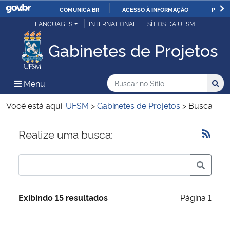
COMUNICA BR
ACESSO À INFORMAÇÃO
PARTI
Casa Civil
LANGUAGES
INTERNATIONAL
SÍTIOS DA UFSM
IR
PARA
Gabinetes de Projetos
Ministério da Justiça e Segurança Pública
O
CONTEÚDO
Ministério da Defesa
Buscar no no Sítio
Busca
Busca:
Menu Principal do Sítio
Menu
Busc
Ministério das Relações Exteriores
Você está aqui:
UFSM
>
Gabinetes de Projetos
>
Busca
Ministério da Economia
Início do conteúdo
Realize uma busca:
Ministério da Infraestrutura
Ministério da Agricultura, Pecuária e Abastecimento
Exibindo 15 resultados
Página 1
Ministério da Educação