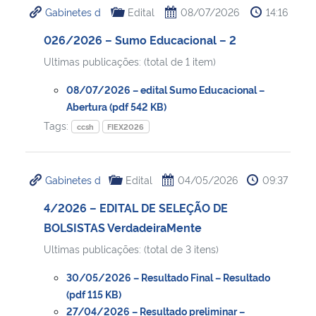
Gabinetes d
Edital
08/07/2026
14:16
Ministério da Cidadania
026/2026 – Sumo Educacional – 2
Ministério da Saúde
Ultimas publicações: (total de 1 item)
Ministério de Minas e Energia
08/07/2026 – edital Sumo Educacional –
Abertura (pdf 542 KB)
Ministério da Ciência, Tecnologia, Inovações e Comunicações
Tags:
ccsh
FIEX2026
Ministério do Meio Ambiente
Gabinetes d
Edital
04/05/2026
09:37
Ministério do Turismo
4/2026 – EDITAL DE SELEÇÃO DE
BOLSISTAS VerdadeiraMente
Ministério do Desenvolvimento Regional
Ultimas publicações: (total de 3 itens)
Controladoria-Geral da União
30/05/2026 – Resultado Final – Resultado
(pdf 115 KB)
27/04/2026 – Resultado preliminar –
Ministério da Mulher, da Família e dos Direitos Humanos