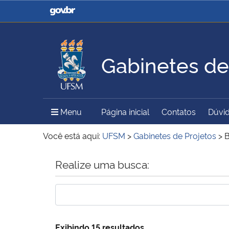
Casa Civil
Ministério da Justiça e
Segurança Pública
Gabinetes de
Ministério da Agricultura,
Ministério da Educação
Pecuária e Abastecimento
Menu Principal do Sítio
Menu
Página inicial
Contatos
Dúvid
Ministério do Meio Ambiente
Ministério do Turismo
Você está aqui:
UFSM
>
Gabinetes de Projetos
>
Início do conteúdo
Realize uma busca:
Secretaria de Governo
Gabinete de Segurança
Institucional
Exibindo 15 resultados