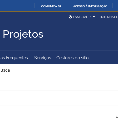
COMUNICA BR
ACESSO À INFORMAÇÃO
Ministério da Defesa
Ministério das Relações
Mini
IR
LANGUAGES
INTERNATI
Exteriores
PARA
 Projetos
O
Ministério da Cidadania
Ministério da Saúde
Mini
CONTEÚDO
as Frequentes
Serviços
Gestores do sítio
Ministério do
Controladoria-Geral da
Mini
Desenvolvimento Regional
União
Famí
Busca
Hum
Advocacia-Geral da União
Banco Central do Brasil
Plan
P