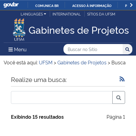
COMUNICA BR
ACESSO À INFORMAÇÃO
PARTI
Casa Civil
LANGUAGES
INTERNATIONAL
SÍTIOS DA UFSM
IR
PARA
Gabinetes de Projetos
Ministério da Justiça e Segurança Pública
O
CONTEÚDO
Ministério da Defesa
Buscar no no Sítio
Busca
Busca:
Menu Principal do Sítio
Menu
Busc
Ministério das Relações Exteriores
Você está aqui:
UFSM
>
Gabinetes de Projetos
>
Busca
Ministério da Economia
Início do conteúdo
Realize uma busca:
Ministério da Infraestrutura
Ministério da Agricultura, Pecuária e Abastecimento
Exibindo 15 resultados
Página 1
Ministério da Educação