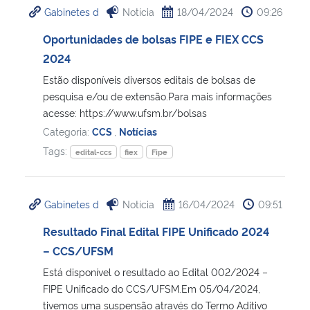
Gabinetes d
Notícia
18/04/2024
09:26
Ministério da Cidadania
Oportunidades de bolsas FIPE e FIEX CCS
Ministério da Saúde
2024
Estão disponíveis diversos editais de bolsas de
Ministério de Minas e Energia
pesquisa e/ou de extensão.Para mais informações
acesse: https://www.ufsm.br/bolsas
Ministério da Ciência, Tecnologia, Inovações e Comunicações
Categoria:
CCS
,
Notícias
Tags:
edital-ccs
fiex
Fipe
Ministério do Meio Ambiente
Ministério do Turismo
Gabinetes d
Notícia
16/04/2024
09:51
Resultado Final Edital FIPE Unificado 2024
Ministério do Desenvolvimento Regional
– CCS/UFSM
Controladoria-Geral da União
Está disponível o resultado ao Edital 002/2024 –
FIPE Unificado do CCS/UFSM.Em 05/04/2024,
tivemos uma suspensão através do Termo Aditivo
Ministério da Mulher, da Família e dos Direitos Humanos