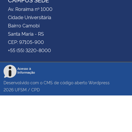
Av. Roraima nº 1000
Cidade Universitária
Bairro Camobi
Santa Maria - RS
CEP: 97105-900
+55 (55) 3220-8000
Acesso à
Informação
Desenvolvido com o CMS de código aberto
Wordpress
2026
UFSM
/
CPD