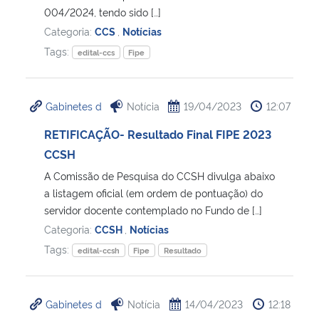
004/2024, tendo sido […]
Categoria:
CCS
,
Notícias
Secretaria-Geral
Tags:
edital-ccs
Fipe
Secretaria de Governo
Gabinetes d
Notícia
19/04/2023
12:07
Gabinete de Segurança Institucional
RETIFICAÇÃO- Resultado Final FIPE 2023
Advocacia-Geral da União
CCSH
A Comissão de Pesquisa do CCSH divulga abaixo
Banco Central do Brasil
a listagem oficial (em ordem de pontuação) do
servidor docente contemplado no Fundo de […]
Planalto
Categoria:
CCSH
,
Notícias
Tags:
edital-ccsh
Fipe
Resultado
Gabinetes d
Notícia
14/04/2023
12:18