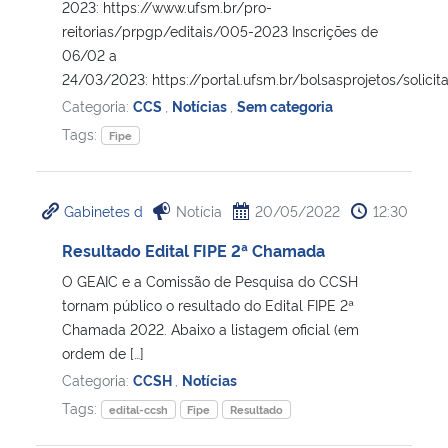
2023: https://www.ufsm.br/pro-
reitorias/prpgp/editais/005-2023 Inscrições de
06/02 a
24/03/2023: https://portal.ufsm.br/bolsasprojetos/solicita
Categoria:
CCS
,
Notícias
,
Sem categoria
Tags:
Fipe
Gabinetes d
Notícia
20/05/2022
12:30
Resultado Edital FIPE 2ª Chamada
O GEAIC e a Comissão de Pesquisa do CCSH
tornam público o resultado do Edital FIPE 2ª
Chamada 2022. Abaixo a listagem oficial (em
ordem de […]
Categoria:
CCSH
,
Notícias
Tags:
edital-ccsh
Fipe
Resultado