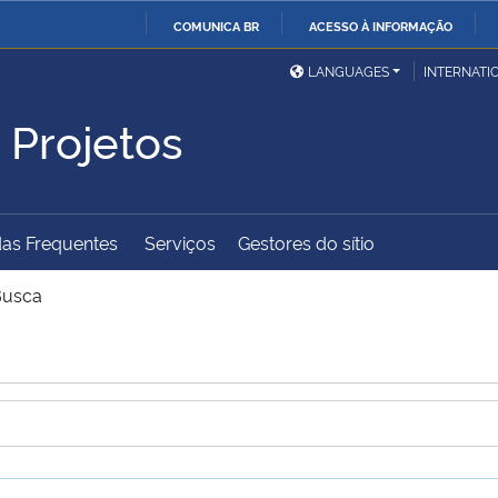
COMUNICA BR
ACESSO À INFORMAÇÃO
Ministério da Defesa
Ministério das Relações
Mini
IR
LANGUAGES
INTERNATI
Exteriores
PARA
 Projetos
O
Ministério da Cidadania
Ministério da Saúde
Mini
CONTEÚDO
as Frequentes
Serviços
Gestores do sítio
Ministério do
Controladoria-Geral da
Mini
Desenvolvimento Regional
União
Famí
Busca
Hum
Advocacia-Geral da União
Banco Central do Brasil
Plan