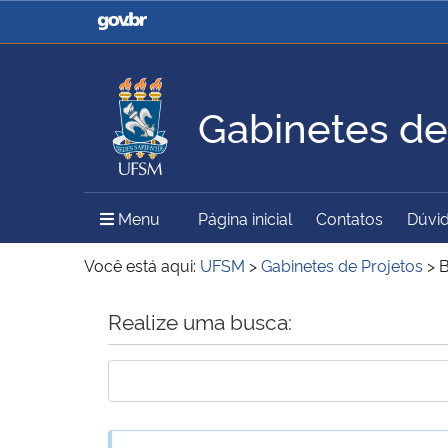
Casa Civil
Ministério da Justiça e
Segurança Pública
Gabinetes de
Ministério da Agricultura,
Ministério da Educação
Pecuária e Abastecimento
Menu Principal do Sítio
Menu
Página inicial
Contatos
Dúvid
Ministério do Meio Ambiente
Ministério do Turismo
Você está aqui:
UFSM
>
Gabinetes de Projetos
>
Início do conteúdo
Realize uma busca:
Secretaria de Governo
Gabinete de Segurança
Institucional