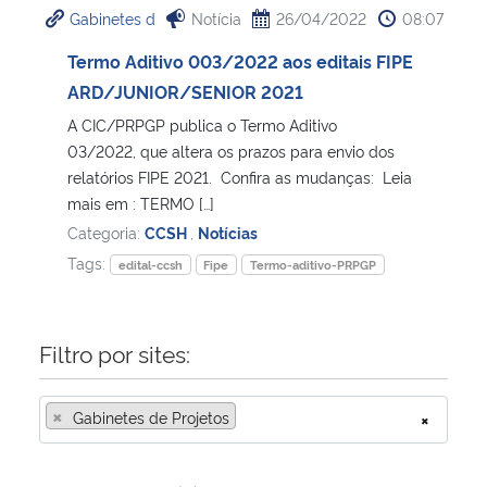
Gabinetes d
Notícia
26/04/2022
08:07
Ministério da Cidadania
Termo Aditivo 003/2022 aos editais FIPE
Ministério da Saúde
ARD/JUNIOR/SENIOR 2021
A CIC/PRPGP publica o Termo Aditivo
Ministério de Minas e Energia
03/2022, que altera os prazos para envio dos
relatórios FIPE 2021. Confira as mudanças: Leia
Ministério da Ciência, Tecnologia, Inovações e Comunicações
mais em : TERMO […]
Categoria:
CCSH
,
Notícias
Ministério do Meio Ambiente
Tags:
edital-ccsh
Fipe
Termo-aditivo-PRPGP
Ministério do Turismo
Filtro por sites:
Ministério do Desenvolvimento Regional
×
Gabinetes de Projetos
×
Controladoria-Geral da União
Ministério da Mulher, da Família e dos Direitos Humanos