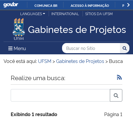
COMUNICA BR
ACESSO À INFORMAÇÃO
PARTI
Casa Civil
LANGUAGES
INTERNATIONAL
SÍTIOS DA UFSM
IR
PARA
Gabinetes de Projetos
Ministério da Justiça e Segurança Pública
O
CONTEÚDO
Ministério da Defesa
Buscar no no Sítio
Busca
Busca:
Menu Principal do Sítio
Menu
Busc
Ministério das Relações Exteriores
Você está aqui:
UFSM
>
Gabinetes de Projetos
>
Busca
Ministério da Economia
Início do conteúdo
Realize uma busca:
Ministério da Infraestrutura
Ministério da Agricultura, Pecuária e Abastecimento
Exibindo 1 resultado
Página 1
Ministério da Educação