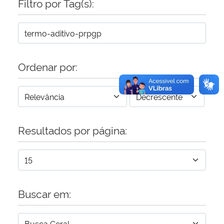
Filtro por Tag(s):
Secretaria-Geral
Secretaria de Governo
Ordenar por:
Gabinete de Segurança Institucional
Advocacia-Geral da União
Resultados por página:
Banco Central do Brasil
Planalto
Buscar em: