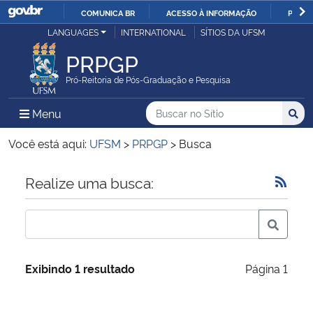
COMUNICA BR
ACESSO À INFORMAÇÃO
PARTI
Casa Civil
LANGUAGES
INTERNATIONAL
SÍTIOS DA UFSM
IR
PARA
PRPGP
Ministério da Justiça e Segurança Pública
O
Pró-Reitoria de Pós-Graduação e Pesquisa
CONTEÚDO
Ministério da Defesa
Buscar no no Sítio
Busca
Busca:
Menu Principal do Sítio
Menu
Busc
Ministério das Relações Exteriores
Você está aqui:
UFSM
>
PRPGP
>
Busca
Ministério da Economia
Início do conteúdo
Realize uma busca:
Ministério da Infraestrutura
Ministério da Agricultura, Pecuária e Abastecimento
Exibindo 1 resultado
Página 1
Ministério da Educação