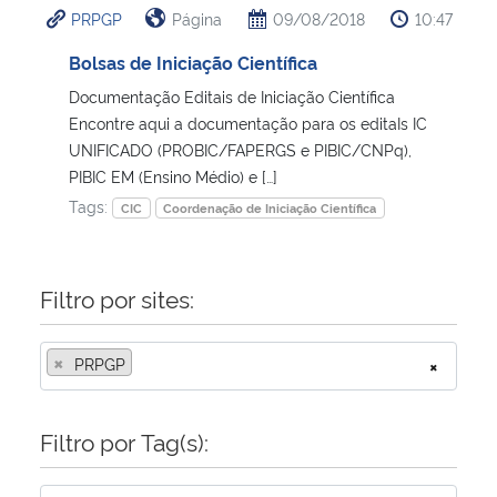
PRPGP
Página
09/08/2018
10:47
Ministério da Cidadania
Bolsas de Iniciação Científica
Ministério da Saúde
Documentação Editais de Iniciação Científica
Encontre aqui a documentação para os editaIs IC
Ministério de Minas e Energia
UNIFICADO (PROBIC/FAPERGS e PIBIC/CNPq),
PIBIC EM (Ensino Médio) e […]
Ministério da Ciência, Tecnologia, Inovações e Comunicações
Tags:
CIC
Coordenação de Iniciação Científica
Ministério do Meio Ambiente
Filtro por sites:
Ministério do Turismo
×
PRPGP
×
Ministério do Desenvolvimento Regional
Controladoria-Geral da União
Filtro por Tag(s):
Ministério da Mulher, da Família e dos Direitos Humanos