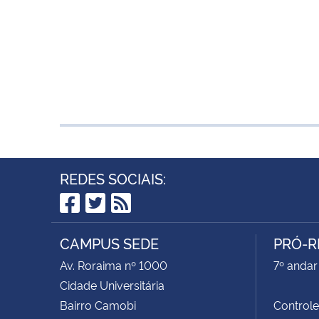
REDES SOCIAIS:
Facebook
Twitter
RSS
CAMPUS SEDE
PRÓ-R
Av. Roraima nº 1000
7º andar 
Cidade Universitária
Bairro Camobi
Control