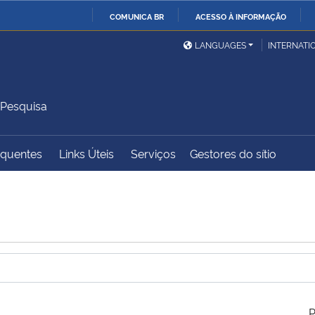
COMUNICA BR
ACESSO À INFORMAÇÃO
Ministério da Defesa
Ministério das Relações
Mini
IR
LANGUAGES
INTERNATI
Exteriores
PARA
O
Ministério da Cidadania
Ministério da Saúde
Mini
CONTEÚDO
 Pesquisa
equentes
Links Úteis
Serviços
Gestores do sítio
Ministério do
Controladoria-Geral da
Mini
Desenvolvimento Regional
União
Famí
Hum
Advocacia-Geral da União
Banco Central do Brasil
Plan
P