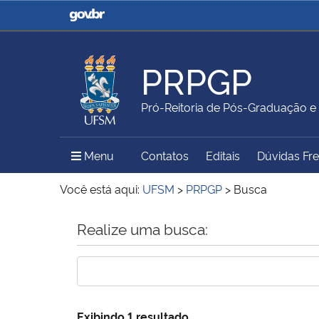
Casa Civil
Ministério da Justiça e
Segurança Pública
PRPGP
Ministério da Agricultura,
Ministério da Educação
Pró-Reitoria de Pós-Graduação e
Pecuária e Abastecimento
Menu Principal do Sítio
Menu
Contatos
Editais
Dúvidas Fr
Ministério do Meio Ambiente
Ministério do Turismo
Você está aqui:
UFSM
>
PRPGP
>
Busca
Início do conteúdo
Realize uma busca:
Secretaria de Governo
Gabinete de Segurança
Institucional
Exibindo 1 resultado