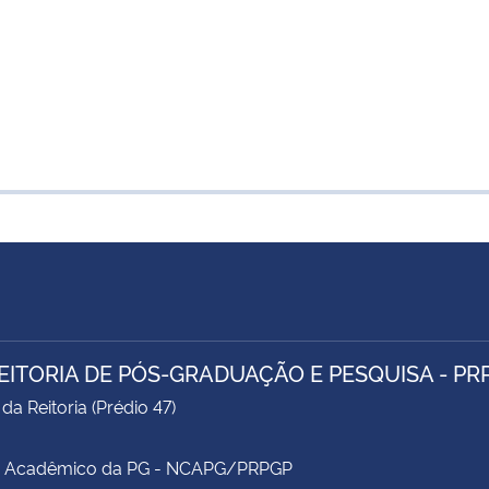
EITORIA DE PÓS-GRADUAÇÃO E PESQUISA - PR
da Reitoria (Prédio 47)
e Acadêmico da PG - NCAPG/PRPGP