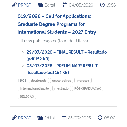
PRPGP
Edital
04/05/2026
15:56
Ministério da Cidadania
019/2026 – Call for Applications:
Ministério da Saúde
Graduate Degree Programs for
International Students – 2027 Entry
Ministério de Minas e Energia
Ultimas publicações: (total de 3 itens)
Ministério da Ciência, Tecnologia, Inovações e Comunicações
29/07/2026 – FINAL RESULT – Resultado
(pdf 152 KB)
Ministério do Meio Ambiente
08/07/2026 – PRELIMINARY RESULT –
Resultado (pdf 154 KB)
Tags:
Ministério do Turismo
doutorado
estrangeiros
Ingresso
Internacionalização
mestrado
PÓS-GRADUAÇÃO
Ministério do Desenvolvimento Regional
SELEÇÃO
Controladoria-Geral da União
PRPGP
Edital
25/07/2025
08:00
Ministério da Mulher, da Família e dos Direitos Humanos