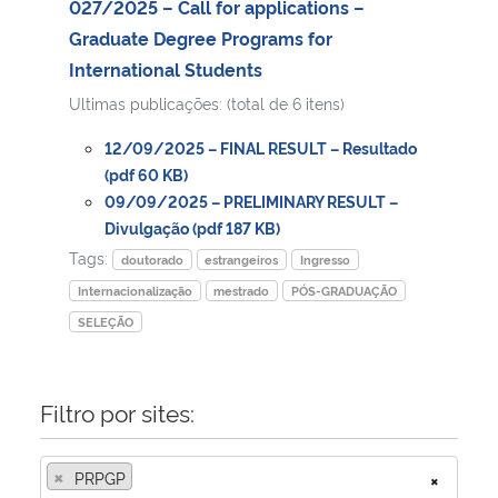
027/2025 – Call for applications –
Graduate Degree Programs for
Secretaria-Geral
International Students
Ultimas publicações: (total de 6 itens)
Secretaria de Governo
12/09/2025 – FINAL RESULT – Resultado
Gabinete de Segurança Institucional
(pdf 60 KB)
09/09/2025 – PRELIMINARY RESULT –
Divulgação (pdf 187 KB)
Advocacia-Geral da União
Tags:
doutorado
estrangeiros
Ingresso
Banco Central do Brasil
Internacionalização
mestrado
PÓS-GRADUAÇÃO
SELEÇÃO
Planalto
Filtro por sites:
×
PRPGP
×