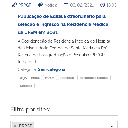
PRPGP
Notícia
09/02/2021
18:05
Ministério da Cidadania
Publicação de Edital Extraordinário para
Ministério da Saúde
seleção e ingresso na Residência Médica
da UFSM em 2021
Ministério de Minas e Energia
A Coordenação de Residência Médica do Hospital
da Universidade Federal de Santa Maria e a Pró-
Ministério da Ciência, Tecnologia, Inovações e Comunicações
Reitoria de Pós-graduação e Pesquisa (PRPGP)
tornam […]
Ministério do Meio Ambiente
Categoria:
Sem categoria
Tags:
Edital
HUSM
Processo
Residência Médica
Ministério do Turismo
Seleção
Ministério do Desenvolvimento Regional
Filtro por sites:
Controladoria-Geral da União
×
PRPGP
×
Ministério da Mulher, da Família e dos Direitos Humanos