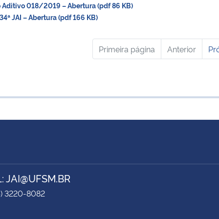
Aditivo 018/2019 – Abertura (pdf 86 KB)
4ª JAI – Abertura (pdf 166 KB)
Primeira página
Anterior
Pr
L: JAI@UFSM.BR
5) 3220-8082