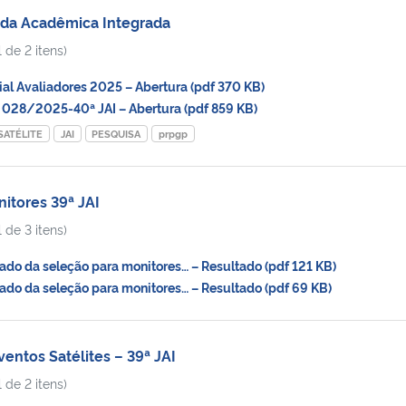
da Acadêmica Integrada
 de 2 itens)
l Avaliadores 2025 – Abertura (pdf 370 KB)
028/2025-40ª JAI – Abertura (pdf 859 KB)
SATÉLITE
JAI
PESQUISA
prpgp
itores 39ª JAI
 de 3 itens)
do da seleção para monitores… – Resultado (pdf 121 KB)
do da seleção para monitores… – Resultado (pdf 69 KB)
entos Satélites – 39ª JAI
 de 2 itens)