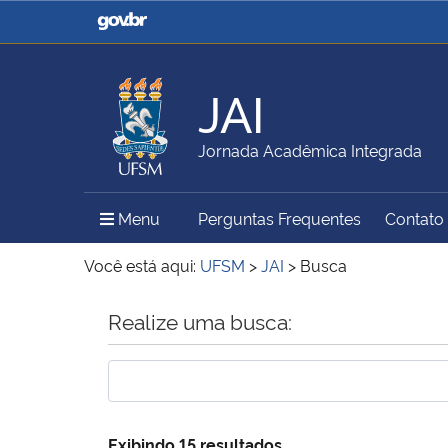
Casa Civil
Ministério da Justiça e
Segurança Pública
JAI
Ministério da Agricultura,
Ministério da Educação
Jornada Acadêmica Integrada
Pecuária e Abastecimento
Menu Principal do Sítio
Menu
Perguntas Frequentes
Contato
Ministério do Meio Ambiente
Ministério do Turismo
Você está aqui:
UFSM
>
JAI
>
Busca
Início do conteúdo
Realize uma busca:
Secretaria de Governo
Gabinete de Segurança
Institucional
Exibindo 15 resultados