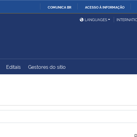
COMUNICA BR
ACESSO À INFORMAÇÃO
Ministério da Defesa
Ministério das Relações
Mini
IR
LANGUAGES
INTERNATI
Exteriores
PARA
O
Ministério da Cidadania
Ministério da Saúde
Mini
CONTEÚDO
Editais
Gestores do sítio
Ministério do
Controladoria-Geral da
Mini
Desenvolvimento Regional
União
Famí
Hum
Advocacia-Geral da União
Banco Central do Brasil
Plan
P