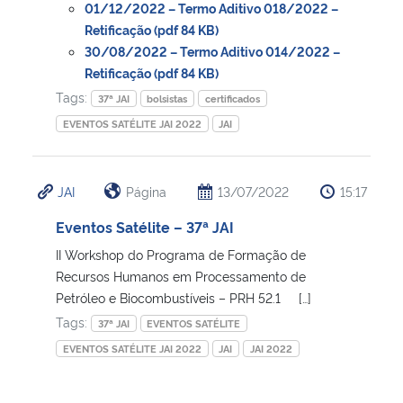
01/12/2022 – Termo Aditivo 018/2022 –
Retificação (pdf 84 KB)
Secretaria-Geral
30/08/2022 – Termo Aditivo 014/2022 –
Retificação (pdf 84 KB)
Secretaria de Governo
Tags:
37ª JAI
bolsistas
certificados
EVENTOS SATÉLITE JAI 2022
JAI
Gabinete de Segurança Institucional
Advocacia-Geral da União
JAI
Página
13/07/2022
15:17
Eventos Satélite – 37ª JAI
Banco Central do Brasil
II Workshop do Programa de Formação de
Recursos Humanos em Processamento de
Planalto
Petróleo e Biocombustíveis – PRH 52.1 ‎ ‎ ‎ ‎ […]
Tags:
37ª JAI
EVENTOS SATÉLITE
EVENTOS SATÉLITE JAI 2022
JAI
JAI 2022