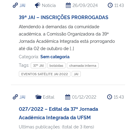
JAI
Notícia
26/09/2024
11:43
Ministério da Cidadania
39ª JAI – INSCRIÇÕES PRORROGADAS
Ministério da Saúde
Atendendo à demandas da comunidade
acadêmica, a Comissão Organizadora da 39ª
Ministério de Minas e Energia
Jornada Acadêmica Integrada está prorrogando
até dia 02 de outubro de […]
Ministério da Ciência, Tecnologia, Inovações e Comunicações
Categoria:
Sem categoria
Tags:
37ª JAI
bolsistas
chamada interna
Ministério do Meio Ambiente
EVENTOS SATÉLITE JAI 2022
JAI
Ministério do Turismo
JAI
Edital
01/12/2022
15:43
Ministério do Desenvolvimento Regional
027/2022 – Edital da 37ª Jornada
Acadêmica Integrada da UFSM
Controladoria-Geral da União
Ultimas publicações: (total de 3 itens)
Ministério da Mulher, da Família e dos Direitos Humanos