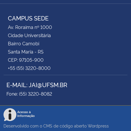
Instagram
Facebook
RSS
CAMPUS SEDE
Av. Roraima nº 1000
Cidade Universitária
Bairro Camobi
Santa Maria - RS
CEP: 97105-900
+55 (55) 3220-8000
E-MAIL: JAI@UFSM.BR
Fone: (55) 3220-8082
Acesso à
Informação
Desenvolvido com o CMS de código aberto
Wordpress