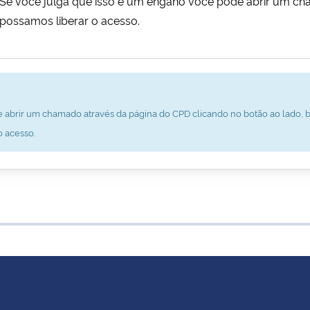
al. Se você julga que isso é um engano você pode abrir um c
possamos liberar o acesso.
 abrir um chamado através da página do CPD clicando no botão ao lado, b
o acesso.