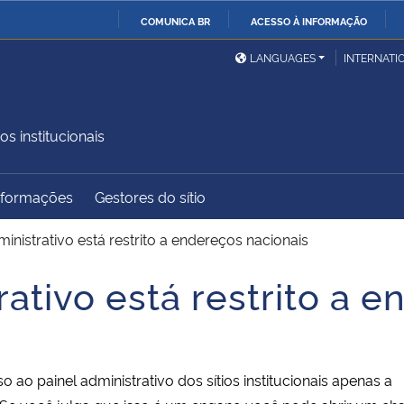
COMUNICA BR
ACESSO À INFORMAÇÃO
Ministério da Defesa
Ministério das Relações
Mini
IR
LANGUAGES
INTERNATI
Exteriores
PARA
O
Ministério da Cidadania
Ministério da Saúde
Mini
CONTEÚDO
os institucionais
Informações
Gestores do sítio
Ministério do
Controladoria-Geral da
Mini
Desenvolvimento Regional
União
Famí
inistrativo está restrito a endereços nacionais
Hum
ativo está restrito a 
Advocacia-Geral da União
Banco Central do Brasil
Plan
ao painel administrativo dos sítios institucionais apenas a