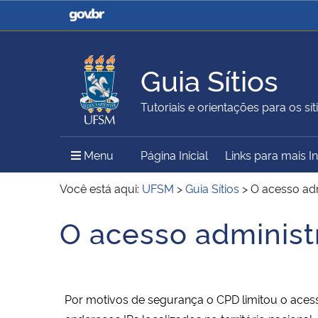
Casa Civil
Ministério da Justiça e
Segurança Pública
Guia Sítios
Ministério da Agricultura,
Ministério da Educação
Tutoriais e orientações para os síti
Pecuária e Abastecimento
Menu Principal do Sítio
Menu
Página Inicial
Links para mais 
Ministério do Meio Ambiente
Ministério do Turismo
Você está aqui:
UFSM
>
Guia Sítios
>
O acesso adm
O acesso administr
Início do conteúdo
Secretaria de Governo
Gabinete de Segurança
Institucional
Por motivos de segurança o CPD limitou o acesso 