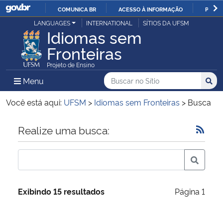
COMUNICA BR
ACESSO À INFORMAÇÃO
PARTI
Casa Civil
LANGUAGES
INTERNATIONAL
SÍTIOS DA UFSM
IR
Idiomas sem
PARA
Fronteiras
Ministério da Justiça e Segurança Pública
O
Projeto de Ensino
CONTEÚDO
Ministério da Defesa
Buscar no no Sítio
Busca
Busca:
Menu Principal do Sítio
Menu
Busc
Ministério das Relações Exteriores
Você está aqui:
UFSM
>
Idiomas sem Fronteiras
>
Busca
Ministério da Economia
Início do conteúdo
Realize uma busca:
Ministério da Infraestrutura
Ministério da Agricultura, Pecuária e Abastecimento
Exibindo 15 resultados
Página 1
Ministério da Educação