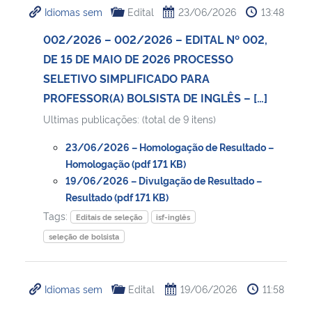
Idiomas sem
Edital
23/06/2026
13:48
Ministério da Cidadania
002/2026 – 002/2026 – EDITAL Nº 002,
Ministério da Saúde
DE 15 DE MAIO DE 2026 PROCESSO
SELETIVO SIMPLIFICADO PARA
Ministério de Minas e Energia
PROFESSOR(A) BOLSISTA DE INGLÊS – […]
Ultimas publicações: (total de 9 itens)
Ministério da Ciência, Tecnologia, Inovações e Comunicações
23/06/2026 – Homologação de Resultado –
Ministério do Meio Ambiente
Homologação (pdf 171 KB)
19/06/2026 – Divulgação de Resultado –
Resultado (pdf 171 KB)
Ministério do Turismo
Tags:
Editais de seleção
isf-inglês
Ministério do Desenvolvimento Regional
seleção de bolsista
Controladoria-Geral da União
Idiomas sem
Edital
19/06/2026
11:58
Ministério da Mulher, da Família e dos Direitos Humanos