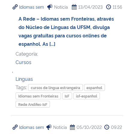
Idiomas sem
Notícia
13/04/2023
11:56
A Rede – Idiomas sem Fronteiras, através
do Núcleo de Línguas da UFSM, divulga
vagas gratuitas para cursos onlines de
espanhol. As […]
Categoria:
Cursos
,
Línguas
Tags:
cursos de língua estrangeira
espanhol
Idiomas sem Fronteiras
IsF
isf-espanhol
Rede Andifes-IsF
Idiomas sem
Notícia
05/10/2022
09:22