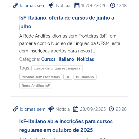
Idiomas sem
Notícia
15/06/2026
12:18
Ministério da Cidadania
IsF-Italiano: oferta de cursos de junho a
Ministério da Saúde
julho
A Rede Andifes Idiomas sem Fronteiras (IsF), em
Ministério de Minas e Energia
parceria com o Núcleo de Línguas da UFSM, está
com inscrições abertas para novos […]
Ministério da Ciência, Tecnologia, Inovações e Comunicações
Categoria:
Cursos
,
Italiano
,
Notícias
Tags:
cursos de língua estrangeira
Ministério do Meio Ambiente
Idiomas sem Fronteiras
IsF
IsF-Italiano
Rede Andifes-IsF
Ministério do Turismo
Ministério do Desenvolvimento Regional
Idiomas sem
Notícia
23/09/2025
23:28
IsF-Italiano abre inscrições para cursos
Controladoria-Geral da União
regulares em outubro de 2025
Ministério da Mulher, da Família e dos Direitos Humanos