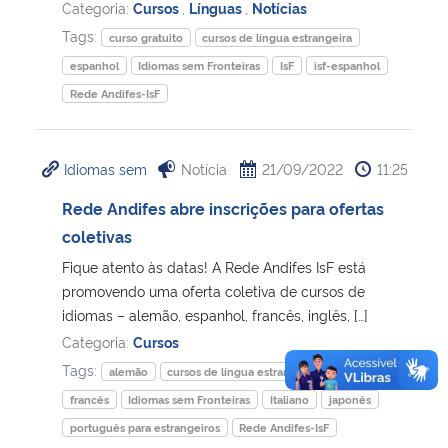
Categoria:
Cursos
,
Línguas
,
Notícias
Tags:
curso gratuito
cursos de língua estrangeira
espanhol
Idiomas sem Fronteiras
IsF
isf-espanhol
Rede Andifes-IsF
Idiomas sem
Notícia
21/09/2022
11:25
Rede Andifes abre inscrições para ofertas
coletivas
Fique atento às datas! A Rede Andifes IsF está
promovendo uma oferta coletiva de cursos de
idiomas – alemão, espanhol, francês, inglês, […]
Categoria:
Cursos
Tags:
alemão
cursos de língua estrangeira
espanhol
francês
Idiomas sem Fronteiras
Italiano
japonês
português para estrangeiros
Rede Andifes-IsF