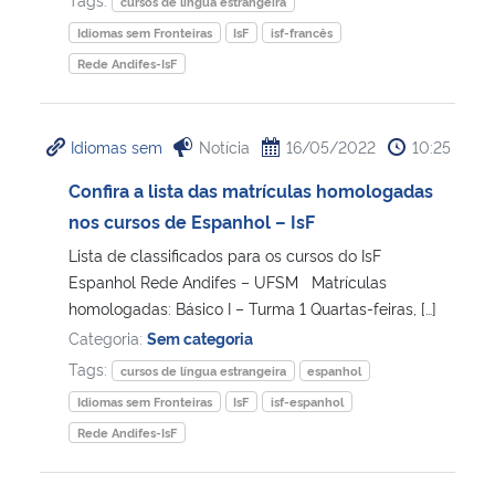
cursos de língua estrangeira
Idiomas sem Fronteiras
IsF
isf-francês
Rede Andifes-IsF
Idiomas sem
Notícia
16/05/2022
10:25
Confira a lista das matrículas homologadas
nos cursos de Espanhol – IsF
Lista de classificados para os cursos do IsF
Espanhol Rede Andifes – UFSM Matrículas
homologadas: Básico I – Turma 1 Quartas-feiras, […]
Categoria:
Sem categoria
Tags:
cursos de língua estrangeira
espanhol
Idiomas sem Fronteiras
IsF
isf-espanhol
Rede Andifes-IsF