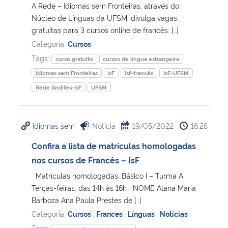
A Rede – Idiomas sem Fronteiras, através do
Núcleo de Línguas da UFSM, divulga vagas
gratuitas para 3 cursos online de francês: […]
Categoria:
Cursos
Tags:
curso gratuito
cursos de língua estrangeira
Idiomas sem Fronteiras
IsF
isf-francês
IsF-UFSM
Rede Andifes-IsF
UFSM
Idiomas sem
Notícia
19/05/2022
16:28
Confira a lista de matrículas homologadas
nos cursos de Francês – IsF
Matrículas homologadas: Básico I – Turma A
Terças-feiras, das 14h às 16h NOME Alana Maria
Barboza Ana Paula Prestes de […]
Categoria:
Cursos
,
Frances
,
Línguas
,
Notícias
Tags: