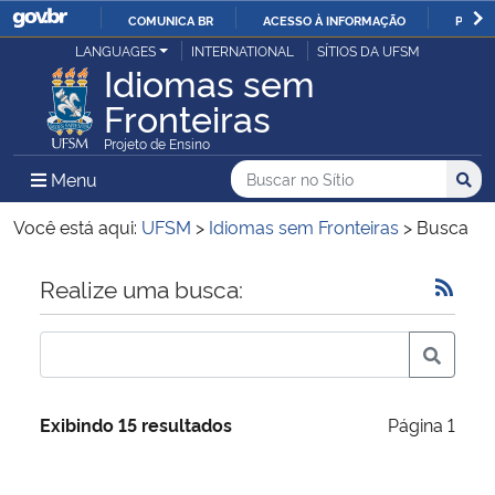
COMUNICA BR
ACESSO À INFORMAÇÃO
PARTI
Casa Civil
LANGUAGES
INTERNATIONAL
SÍTIOS DA UFSM
IR
Idiomas sem
PARA
Fronteiras
Ministério da Justiça e Segurança Pública
O
Projeto de Ensino
CONTEÚDO
Ministério da Defesa
Buscar no no Sítio
Busca
Busca:
Menu Principal do Sítio
Menu
Busc
Ministério das Relações Exteriores
Você está aqui:
UFSM
>
Idiomas sem Fronteiras
>
Busca
Ministério da Economia
Início do conteúdo
Realize uma busca:
Ministério da Infraestrutura
Ministério da Agricultura, Pecuária e Abastecimento
Exibindo 15 resultados
Página 1
Ministério da Educação