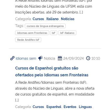
A Rede Andifes Idiomas sem Fronteiras (IsF), por
meio do Núcleo de Línguas da UFSM, está com
Secretaria-Geral
inscrições abertas, até 29 de setembro, […]
Categoria:
Cursos
,
Italiano
,
Notícias
Secretaria de Governo
Tags:
cursos de língua estrangeira
Idiomas sem Fronteiras
IsF
IsF-Italiano
Gabinete de Segurança Institucional
Rede Andifes-IsF
Advocacia-Geral da União
Idiomas sem
Notícia
24/09/2024
10:10
Banco Central do Brasil
Cursos de Espanhol gratuitos são
ofertados pelo Idiomas sem Fronteiras
Planalto
A Rede Andifes/Idiomas sem Fronteiras (IsF),
através do Núcleo de Línguas, abre a nova oferta
de cursos gratuitos de espanhol, em modalidade
[…]
Categoria:
Cursos
,
Espanhol
,
Eventos
,
Línguas
,