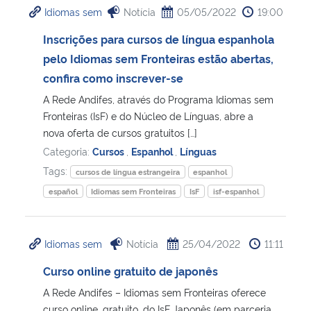
Idiomas sem
Notícia
05/05/2022
19:00
Ministério da Cidadania
Inscrições para cursos de língua espanhola
Ministério da Saúde
pelo Idiomas sem Fronteiras estão abertas,
confira como inscrever-se
Ministério de Minas e Energia
A Rede Andifes, através do Programa Idiomas sem
Fronteiras (IsF) e do Núcleo de Línguas, abre a
Ministério da Ciência, Tecnologia, Inovações e Comunicações
nova oferta de cursos gratuitos […]
Categoria:
Cursos
,
Espanhol
,
Línguas
Ministério do Meio Ambiente
Tags:
cursos de língua estrangeira
espanhol
español
Idiomas sem Fronteiras
IsF
isf-espanhol
Ministério do Turismo
Ministério do Desenvolvimento Regional
Idiomas sem
Notícia
25/04/2022
11:11
Curso online gratuito de japonês
Controladoria-Geral da União
A Rede Andifes – Idiomas sem Fronteiras oferece
Ministério da Mulher, da Família e dos Direitos Humanos
curso online, gratuito, do IsF Japonês (em parceria