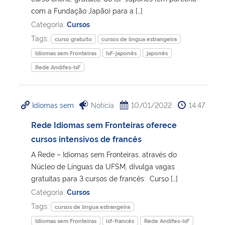
com a Fundação Japão) para a […]
Secretaria-Geral
Categoria:
Cursos
Tags:
curso gratuito
cursos de língua estrangeira
Secretaria de Governo
Idiomas sem Fronteiras
IsF-japonês
japonês
Rede Andifes-IsF
Gabinete de Segurança Institucional
Advocacia-Geral da União
Idiomas sem
Notícia
10/01/2022
14:47
Rede Idiomas sem Fronteiras oferece
Banco Central do Brasil
cursos intensivos de francês
A Rede – Idiomas sem Fronteiras, através do
Planalto
Núcleo de Línguas da UFSM, divulga vagas
gratuitas para 3 cursos de francês: Curso […]
Categoria:
Cursos
Tags:
cursos de língua estrangeira
Idiomas sem Fronteiras
isf-francês
Rede Andifes-IsF