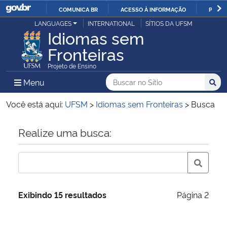
COMUNICA BR
ACESSO À INFORMAÇÃO
PARTI
Casa Civil
LANGUAGES
INTERNATIONAL
SÍTIOS DA UFSM
IR
Idiomas sem
PARA
Fronteiras
Ministério da Justiça e Segurança Pública
O
Projeto de Ensino
CONTEÚDO
Ministério da Defesa
Buscar no no Sítio
Busca
Busca:
Menu Principal do Sítio
Menu
Busc
Ministério das Relações Exteriores
Você está aqui:
UFSM
>
Idiomas sem Fronteiras
>
Busca
Ministério da Economia
Início do conteúdo
Realize uma busca:
Ministério da Infraestrutura
Ministério da Agricultura, Pecuária e Abastecimento
Exibindo 15 resultados
Página 2
Ministério da Educação