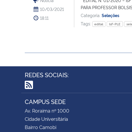
Notícia
EDITAL N. 01/2020 – I
PARA PROFESSOR BOLSIS
10/03/2021
Categoria:
Seleções
18:11
Tags:
edital
IsF-PLE
sel
REDES SOCIAIS:
RSS
CAMPUS SEDE
Av. Roraima nº 1000
Cidade Universitária
Bairro Camobi