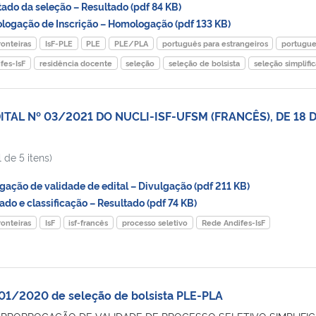
do da seleção – Resultado (pdf 84 KB)
gação de Inscrição – Homologação (pdf 133 KB)
onteiras
IsF-PLE
PLE
PLE/PLA
português para estrangeiros
portugu
fes-IsF
residência docente
seleção
seleção de bolsista
seleção simplifi
ITAL Nº 03/2021 DO NUCLI-ISF-UFSM (FRANCÊS), DE 18 
 de 5 itens)
ação de validade de edital – Divulgação (pdf 211 KB)
do e classificação – Resultado (pdf 74 KB)
onteiras
IsF
isf-francês
processo seletivo
Rede Andifes-IsF
 01/2020 de seleção de bolsista PLE-PLA