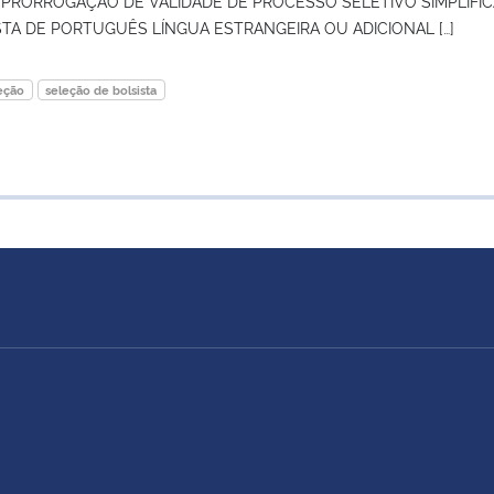
sF PRORROGAÇÃO DE VALIDADE DE PROCESSO SELETIVO SIMPLIFI
TA DE PORTUGUÊS LÍNGUA ESTRANGEIRA OU ADICIONAL […]
eção
seleção de bolsista