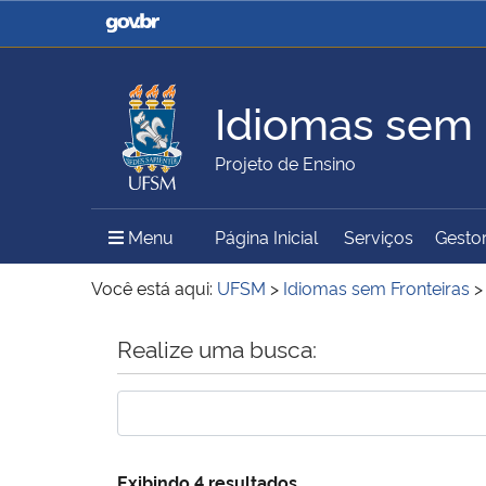
Casa Civil
Ministério da Justiça e
Segurança Pública
Idiomas sem 
Ministério da Agricultura,
Ministério da Educação
Projeto de Ensino
Pecuária e Abastecimento
Menu Principal do Sítio
Menu
Página Inicial
Serviços
Gestor
Ministério do Meio Ambiente
Ministério do Turismo
Você está aqui:
UFSM
>
Idiomas sem Fronteiras
Início do conteúdo
Realize uma busca:
Secretaria de Governo
Gabinete de Segurança
Institucional
Exibindo 4 resultados