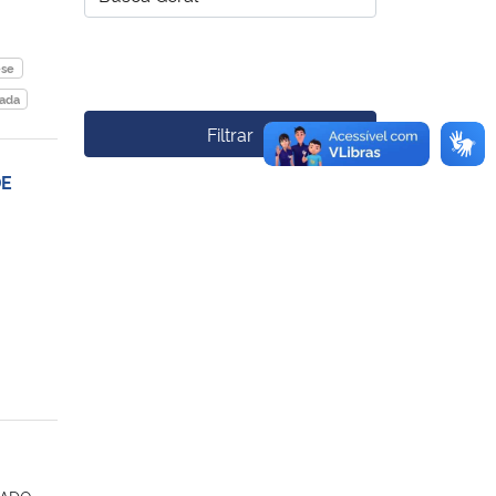
ese
cada
Filtrar
DE