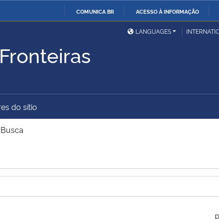
COMUNICA BR
ACESSO À INFORMAÇÃO
Ministério da Defesa
Ministério das Relações
Mini
IR
LANGUAGES
INTERNATI
Exteriores
PARA
Fronteiras
O
Ministério da Cidadania
Ministério da Saúde
Mini
CONTEÚDO
es do sítio
Ministério do
Controladoria-Geral da
Mini
Desenvolvimento Regional
União
Famí
>
Busca
Hum
Advocacia-Geral da União
Banco Central do Brasil
Plan
P