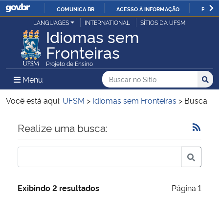
COMUNICA BR
ACESSO À INFORMAÇÃO
PARTI
Casa Civil
LANGUAGES
INTERNATIONAL
SÍTIOS DA UFSM
IR
Idiomas sem
PARA
Fronteiras
Ministério da Justiça e Segurança Pública
O
Projeto de Ensino
CONTEÚDO
Ministério da Defesa
Buscar no no Sítio
Busca
Busca:
Menu Principal do Sítio
Menu
Busc
Ministério das Relações Exteriores
Você está aqui:
UFSM
>
Idiomas sem Fronteiras
>
Busca
Ministério da Economia
Início do conteúdo
Realize uma busca:
Ministério da Infraestrutura
Ministério da Agricultura, Pecuária e Abastecimento
Exibindo 2 resultados
Página 1
Ministério da Educação