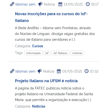
Idiomas sem
Notícia
13/05/2021
16:17
Ministério da Cidadania
Novas inscrições para os cursos do IsF-
Ministério da Saúde
Italiano
A Rede Andifes – Idioma sem Fronteiras, através
Ministério de Minas e Energia
do Núcleo de Línguas, divulga vagas gratuitas dos
cursos de italiano para servidores e […]
Ministério da Ciência, Tecnologia, Inovações e Comunicações
Categoria:
Cursos
Tags:
informação
IsF
IsF-Italiano
notícias
Ministério do Meio Ambiente
Ministério do Turismo
Idiomas sem
Notícia
05/05/2021
10:32
Projeto Italiano na UFSM é notícia
Ministério do Desenvolvimento Regional
A página da FATEC publicou notícia sobre o
projeto Italiano na Universidade Federal de Santa
Controladoria-Geral da União
Maria, que permite a organização e execução […]
Categoria:
Notícias
Ministério da Mulher, da Família e dos Direitos Humanos