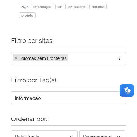
Tags:
informação
IsF
IsF-Italiano
notícias
Secretaria-Geral
projeto
Secretaria de Governo
Filtro por sites:
Gabinete de Segurança Institucional
×
Idiomas sem Fronteiras
×
Advocacia-Geral da União
Filtro por Tag(s):
Banco Central do Brasil
Planalto
Ordenar por: