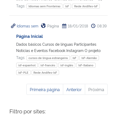
Tags:
Idiomas sem Fronteiras
IsF
Rede Andifes-IsF
Idiomas sem
Página
18/01/2018
08:39
Página Inicial
Dados básicos Cursos de línguas Participantes
Notícias e Eventos Facebook Instagram O projeto
Tags:
cursos de língua estrangeira
IsF
IsF-Alemão
isf-espanhol
isf-francês
isf-inglês
IsF-Italiano
IsF-PLE
Rede Andifes-IsF
Primeira página
Anterior
Próxima
Filtro por sites: