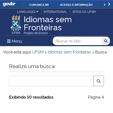
COMUNICA BR
ACESSO À INFORMAÇÃO
PARTI
Casa Civil
LANGUAGES
INTERNATIONAL
SÍTIOS DA UFSM
IR
Idiomas sem
PARA
Fronteiras
Ministério da Justiça e Segurança Pública
O
Projeto de Ensino
CONTEÚDO
Ministério da Defesa
Buscar no no Sítio
Busca
Busca:
Menu Principal do Sítio
Menu
Busc
Ministério das Relações Exteriores
Você está aqui:
UFSM
>
Idiomas sem Fronteiras
>
Busca
Ministério da Economia
Início do conteúdo
Realize uma busca:
Ministério da Infraestrutura
Ministério da Agricultura, Pecuária e Abastecimento
Exibindo 10 resultados
Página 4
Ministério da Educação