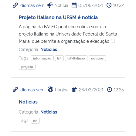
Idiomas sem
Notícia
05/05/2021
10:32
Ministério da Cidadania
Projeto Italiano na UFSM é notícia
Ministério da Saúde
A página da FATEC publicou notícia sobre o
projeto Italiano na Universidade Federal de Santa
Ministério de Minas e Energia
Maria, que permite a organização e execução […]
Categoria:
Notícias
Ministério da Ciência, Tecnologia, Inovações e Comunicações
Tags:
informação
IsF
IsF-Italiano
notícias
projeto
Ministério do Meio Ambiente
Ministério do Turismo
Idiomas sem
Página
26/03/2021
12:35
Notícias
Ministério do Desenvolvimento Regional
Categoria:
Notícias
Controladoria-Geral da União
Tags:
IsF
Ministério da Mulher, da Família e dos Direitos Humanos