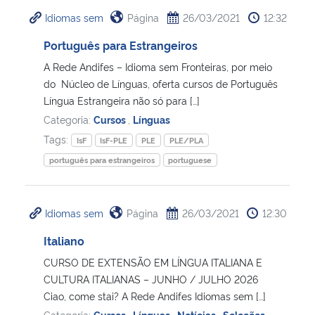
Idiomas sem
Página
26/03/2021
12:32
Secretaria-Geral
Português para Estrangeiros
A Rede Andifes – Idioma sem Fronteiras, por meio
Secretaria de Governo
do Núcleo de Línguas, oferta cursos de Português
Língua Estrangeira não só para […]
Gabinete de Segurança Institucional
Categoria:
Cursos
,
Línguas
Tags:
IsF
IsF-PLE
PLE
PLE/PLA
Advocacia-Geral da União
português para estrangeiros
portuguese
Banco Central do Brasil
Idiomas sem
Página
26/03/2021
12:30
Planalto
Italiano
CURSO DE EXTENSÃO EM LÍNGUA ITALIANA E
CULTURA ITALIANAS – JUNHO / JULHO 2026
Ciao, come stai? A Rede Andifes Idiomas sem […]
Categoria:
Cursos
,
Línguas
,
Notícias
,
Seleções