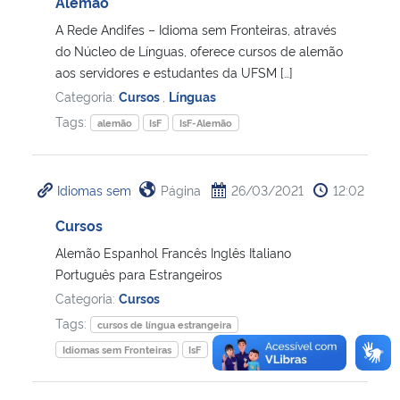
Alemão
A Rede Andifes – Idioma sem Fronteiras, através
do Núcleo de Línguas, oferece cursos de alemão
aos servidores e estudantes da UFSM […]
Categoria:
Cursos
,
Línguas
Tags:
alemão
IsF
IsF-Alemão
Idiomas sem
Página
26/03/2021
12:02
Cursos
Alemão Espanhol Francês Inglês Italiano
Português para Estrangeiros
Categoria:
Cursos
Tags:
cursos de língua estrangeira
Idiomas sem Fronteiras
IsF