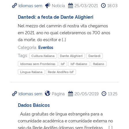
Idiomas sem
Notícia
25/03/2021
18:03
Dantedì: a festa de Dante Alighieri
Nel mezzo del cammin di nostra vita chegamos
em 2021, ano no qual celebraremos os 700 anos
da morte, do escritor e […]
Categoria:
Eventos
Tags:
Cultura italiana
Dante Alighieri
Dantedì
Idiomas sem Fronteiras
IsF
IsF-Italiano
Italiano
Língua Italiana
Rede Andifes-IsF
Idiomas sem
Página
20/05/2019
13:25
Dados Básicos
Aulas gratuitas de língua estrangeira para a
comunidade acadêmica e comunidade externa no
seio da Rede Andifes-Idiomas sem Fronteiras […]