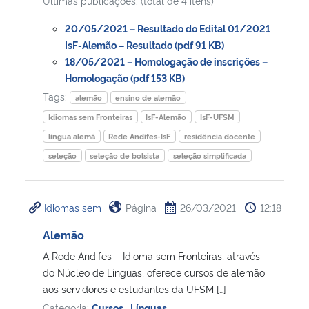
Ultimas publicações: (total de 4 itens)
20/05/2021 – Resultado do Edital 01/2021
Secretaria-Geral
IsF-Alemão – Resultado (pdf 91 KB)
18/05/2021 – Homologação de inscrições –
Secretaria de Governo
Homologação (pdf 153 KB)
Tags:
alemão
ensino de alemão
Gabinete de Segurança Institucional
Idiomas sem Fronteiras
IsF-Alemão
IsF-UFSM
língua alemã
Rede Andifes-IsF
residência docente
Advocacia-Geral da União
seleção
seleção de bolsista
seleção simplificada
Banco Central do Brasil
Idiomas sem
Página
26/03/2021
12:18
Planalto
Alemão
A Rede Andifes – Idioma sem Fronteiras, através
do Núcleo de Línguas, oferece cursos de alemão
aos servidores e estudantes da UFSM […]
Categoria:
Cursos
,
Línguas