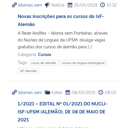
Idiomas sem
Notícia
25/05/2021
10:32
Ministério da Cidadania
Novas inscrições para os cursos do IsF-
Ministério da Saúde
Alemão
A Rede Andifes – Idioma sem Fronteiras, através
Ministério de Minas e Energia
do Núcleo de Línguas da UFSM, divulga vagas
gratuitas dos cursos de alemão para […]
Ministério da Ciência, Tecnologia, Inovações e Comunicações
Categoria:
Cursos
Tags:
curso de alemão
cursos de língua estrangeira
Ministério do Meio Ambiente
IsF-Alemão
Ministério do Turismo
Idiomas sem
Edital
08/05/2021
08:00
Ministério do Desenvolvimento Regional
1/2021 – EDITAL Nº 01/2021 DO NUCLI-
ISF-UFSM (ALEMÃO), DE 08 DE MAIO DE
Controladoria-Geral da União
2021
Ministério da Mulher, da Família e dos Direitos Humanos