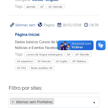
Tags:
alemão
IsF
IsF-Alemão
Idiomas sem
Página
18/01/2018
08:39
Página Inicial
Dados básicos Cursos de línguas Participantes
Notícias e Eventos Facebook Instagram O projeto
Tags:
cursos de língua estrangeira
IsF
IsF-Alemão
isf-espanhol
isf-francês
isf-inglês
IsF-Italiano
IsF-PLE
Rede Andifes-IsF
Filtro por sites:
×
Idiomas sem Fronteiras
×