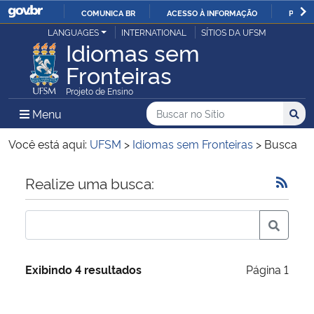
COMUNICA BR
ACESSO À INFORMAÇÃO
PARTI
Casa Civil
LANGUAGES
INTERNATIONAL
SÍTIOS DA UFSM
IR
Idiomas sem
PARA
Fronteiras
Ministério da Justiça e Segurança Pública
O
Projeto de Ensino
CONTEÚDO
Ministério da Defesa
Buscar no no Sítio
Busca
Busca:
Menu Principal do Sítio
Menu
Busc
Ministério das Relações Exteriores
Você está aqui:
UFSM
>
Idiomas sem Fronteiras
>
Busca
Ministério da Economia
Início do conteúdo
Realize uma busca:
Ministério da Infraestrutura
Ministério da Agricultura, Pecuária e Abastecimento
Exibindo 4 resultados
Página 1
Ministério da Educação