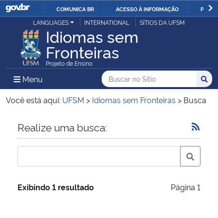
COMUNICA BR
ACESSO À INFORMAÇÃO
PARTI
Casa Civil
LANGUAGES
INTERNATIONAL
SÍTIOS DA UFSM
IR
Idiomas sem
PARA
Fronteiras
Ministério da Justiça e Segurança Pública
O
Projeto de Ensino
CONTEÚDO
Ministério da Defesa
Buscar no no Sítio
Busca
Busca:
Menu Principal do Sítio
Menu
Busc
Ministério das Relações Exteriores
Você está aqui:
UFSM
>
Idiomas sem Fronteiras
>
Busca
Ministério da Economia
Início do conteúdo
Realize uma busca:
Ministério da Infraestrutura
Ministério da Agricultura, Pecuária e Abastecimento
Exibindo 1 resultado
Página 1
Ministério da Educação