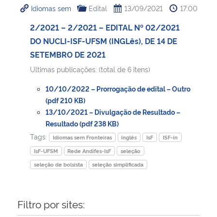
Idiomas sem
Edital
13/09/2021
17:00
Ministério da Cidadania
2/2021 – 2/2021 – EDITAL Nº 02/2021
Ministério da Saúde
DO NUCLI-ISF-UFSM (INGLês), DE 14 DE
SETEMBRO DE 2021
Ministério de Minas e Energia
Ultimas publicações: (total de 6 itens)
Ministério da Ciência, Tecnologia, Inovações e Comunicações
10/10/2022 – Prorrogação de edital – Outro
(pdf 210 KB)
Ministério do Meio Ambiente
13/10/2021 – Divulgação de Resultado –
Resultado (pdf 238 KB)
Tags:
Ministério do Turismo
Idiomas sem Fronteiras
inglês
IsF
ISF-in
IsF-UFSM
Rede Andifes-IsF
seleção
Ministério do Desenvolvimento Regional
seleção de bolsista
seleção simplificada
Controladoria-Geral da União
Filtro por sites:
Ministério da Mulher, da Família e dos Direitos Humanos