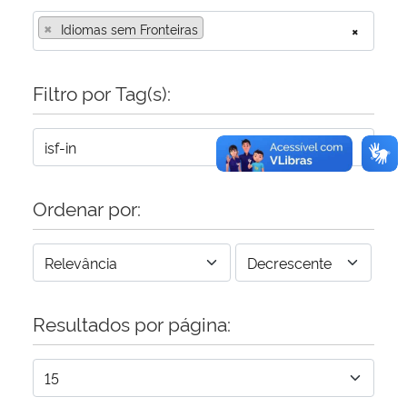
×
Idiomas sem Fronteiras
×
Secretaria-Geral
Filtro por Tag(s):
Secretaria de Governo
Gabinete de Segurança Institucional
Advocacia-Geral da União
Ordenar por:
Banco Central do Brasil
Planalto
Resultados por página: