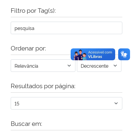
Filtro por Tag(s):
Secretaria-Geral
Secretaria de Governo
Gabinete de Segurança Institucional
Ordenar por:
Advocacia-Geral da União
Banco Central do Brasil
Resultados por página:
Planalto
Buscar em: