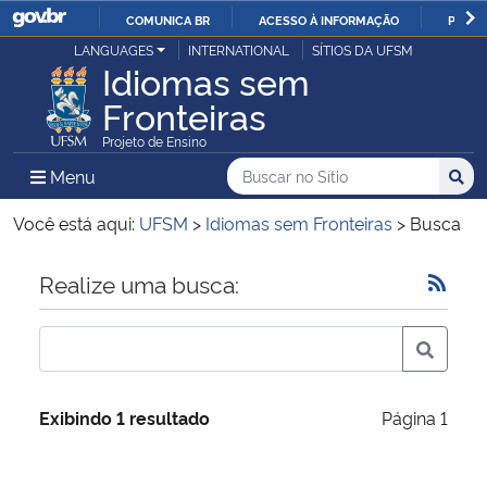
COMUNICA BR
ACESSO À INFORMAÇÃO
PARTI
Casa Civil
LANGUAGES
INTERNATIONAL
SÍTIOS DA UFSM
IR
Idiomas sem
PARA
Fronteiras
Ministério da Justiça e Segurança Pública
O
Projeto de Ensino
CONTEÚDO
Ministério da Defesa
Buscar no no Sítio
Busca
Busca:
Menu Principal do Sítio
Menu
Busc
Ministério das Relações Exteriores
Você está aqui:
UFSM
>
Idiomas sem Fronteiras
>
Busca
Ministério da Economia
Início do conteúdo
Realize uma busca:
Ministério da Infraestrutura
Ministério da Agricultura, Pecuária e Abastecimento
Exibindo 1 resultado
Página 1
Ministério da Educação