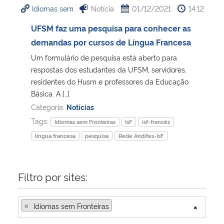
Idiomas sem
Notícia
01/12/2021
14:12
Ministério da Cidadania
UFSM faz uma pesquisa para conhecer as
Ministério da Saúde
demandas por cursos de Língua Francesa
Um formulário de pesquisa está aberto para
Ministério de Minas e Energia
respostas dos estudantes da UFSM, servidores,
residentes do Husm e professores da Educação
Ministério da Ciência, Tecnologia, Inovações e Comunicações
Básica. A […]
Categoria:
Notícias
Ministério do Meio Ambiente
Tags:
Idiomas sem Fronteiras
IsF
isf-francês
língua francesa
pesquisa
Rede Andifes-IsF
Ministério do Turismo
Ministério do Desenvolvimento Regional
Filtro por sites:
Controladoria-Geral da União
×
Idiomas sem Fronteiras
×
Ministério da Mulher, da Família e dos Direitos Humanos