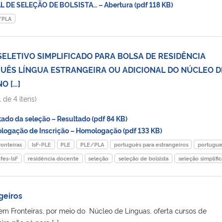
 DE SELEÇÃO DE BOLSISTA… – Abertura (pdf 118 KB)
/PLA
SELETIVO SIMPLIFICADO PARA BOLSA DE RESIDÊNCIA
UÊS LÍNGUA ESTRANGEIRA OU ADICIONAL DO NÚCLEO D
O […]
 de 4 itens)
do da seleção – Resultado (pdf 84 KB)
gação de Inscrição – Homologação (pdf 133 KB)
onteiras
IsF-PLE
PLE
PLE/PLA
português para estrangeiros
portugu
fes-IsF
residência docente
seleção
seleção de bolsista
seleção simplifi
geiros
em Fronteiras, por meio do Núcleo de Línguas, oferta cursos de