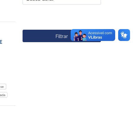
Filtrar
E
ese
cada