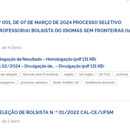
º 001, DE 07 DE MARÇO DE 2024 PROCESSO SELETIVO
ROFESSOR(A) BOLSISTA DO IDIOMAS SEM FRONTEIRAS (Is
 de 4 itens)
gação de Resultado – Homologação (pdf 131 KB)
 02/2024 – Divulgação de… – Divulgação (pdf 131 KB)
s de seleção
Idiomas sem Fronteiras
inglês
isf-inglês
IsF-PLE
notícias
trangeiros
processo seletivo
Rede Andifes-IsF
residência docente
SELEÇÃO DE BOLSISTA N. º 01/2022 CAL-CE/UFSM
 de 1 item)