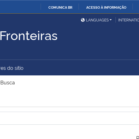
COMUNICA BR
ACESSO À INFORMAÇÃO
Ministério da Defesa
Ministério das Relações
Mini
IR
LANGUAGES
INTERNATI
Exteriores
PARA
Fronteiras
O
Ministério da Cidadania
Ministério da Saúde
Mini
CONTEÚDO
es do sítio
Ministério do
Controladoria-Geral da
Mini
Desenvolvimento Regional
União
Famí
>
Busca
Hum
Advocacia-Geral da União
Banco Central do Brasil
Plan
P