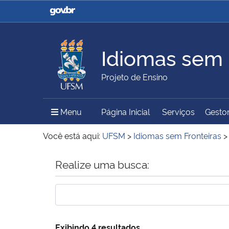
Casa Civil
Ministério da Justiça e
Segurança Pública
Idiomas sem 
Ministério da Agricultura,
Ministério da Educação
Projeto de Ensino
Pecuária e Abastecimento
Menu Principal do Sítio
Menu
Página Inicial
Serviços
Gestor
Ministério do Meio Ambiente
Ministério do Turismo
Você está aqui:
UFSM
>
Idiomas sem Fronteiras
Início do conteúdo
Realize uma busca:
Secretaria de Governo
Gabinete de Segurança
Institucional
Exibindo 4 resultados