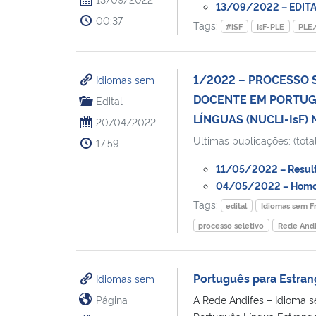
13/09/2022 – EDITAL
00:37
Tags:
#ISF
IsF-PLE
PLE
1/2022 – PROCESSO 
Idiomas sem
DOCENTE EM PORTUG
Edital
LÍNGUAS (NUCLI-IsF) N
20/04/2022
Ultimas publicações: (total
17:59
11/05/2022 – Resulta
04/05/2022 – Homolo
Tags:
edital
Idiomas sem Fr
processo seletivo
Rede Andi
Português para Estran
Idiomas sem
Página
A Rede Andifes – Idioma s