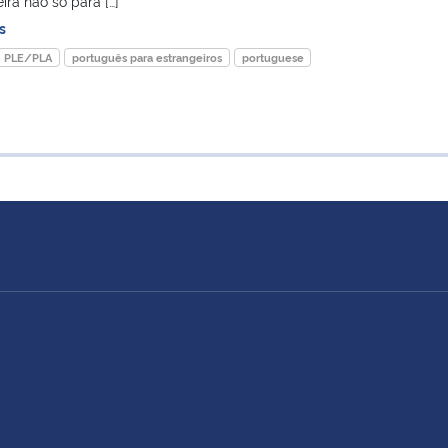
ra não só para […]
s
PLE/PLA
português para estrangeiros
portuguese