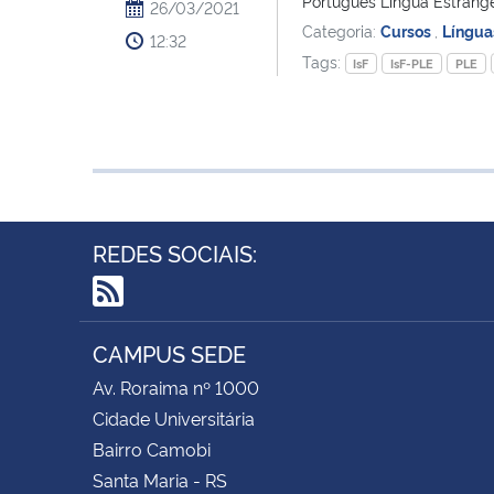
Português Língua Estrangei
26/03/2021
Categoria:
Cursos
,
Língua
12:32
Tags:
IsF
IsF-PLE
PLE
REDES SOCIAIS:
RSS
CAMPUS SEDE
Av. Roraima nº 1000
Cidade Universitária
Bairro Camobi
Santa Maria - RS