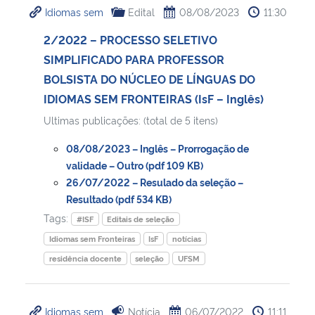
Idiomas sem
Edital
08/08/2023
11:30
Ministério da Cidadania
2/2022 – PROCESSO SELETIVO
Ministério da Saúde
SIMPLIFICADO PARA PROFESSOR
BOLSISTA DO NÚCLEO DE LÍNGUAS DO
Ministério de Minas e Energia
IDIOMAS SEM FRONTEIRAS (IsF – Inglês)
Ultimas publicações: (total de 5 itens)
Ministério da Ciência, Tecnologia, Inovações e Comunicações
08/08/2023 – Inglês – Prorrogação de
Ministério do Meio Ambiente
validade – Outro (pdf 109 KB)
26/07/2022 – Resulado da seleção –
Resultado (pdf 534 KB)
Ministério do Turismo
Tags:
#ISF
Editais de seleção
Ministério do Desenvolvimento Regional
Idiomas sem Fronteiras
IsF
notícias
residência docente
seleção
UFSM
Controladoria-Geral da União
Ministério da Mulher, da Família e dos Direitos Humanos
Idiomas sem
Notícia
06/07/2022
11:11