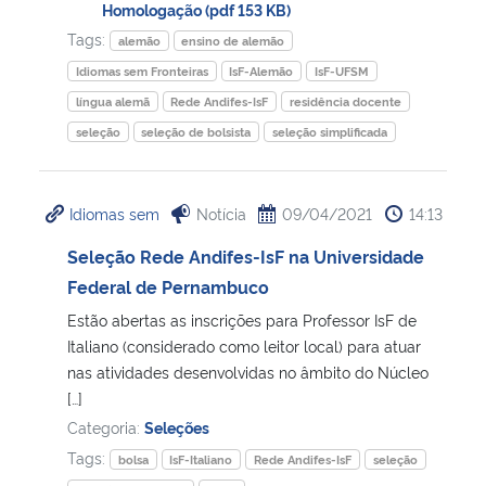
Homologação (pdf 153 KB)
Tags:
alemão
ensino de alemão
Idiomas sem Fronteiras
IsF-Alemão
IsF-UFSM
língua alemã
Rede Andifes-IsF
residência docente
seleção
seleção de bolsista
seleção simplificada
Idiomas sem
Notícia
09/04/2021
14:13
Seleção Rede Andifes-IsF na Universidade
Federal de Pernambuco
Estão abertas as inscrições para Professor IsF de
Italiano (considerado como leitor local) para atuar
nas atividades desenvolvidas no âmbito do Núcleo
[…]
Categoria:
Seleções
Tags:
bolsa
IsF-Italiano
Rede Andifes-IsF
seleção