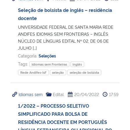
Seleção de bolsista de inglês – residência
Secretaria-Geral
docente
UNIVERSIDADE FEDERAL DE SANTA MARIA REDE
Secretaria de Governo
ANDIFES IDIOMAS SEM FRONTEIRAS – INGLÊS
NÚCLEO DE LÍNGUAS EDITAL Nº 02, DE 06 DE
Gabinete de Segurança Institucional
JULHO […]
Categoria:
Seleções
Advocacia-Geral da União
Tags:
Idiomas sem Fronteiras
inglês
Rede Andifes-IsF
seleção
seleção de bolsista
Banco Central do Brasil
Planalto
Idiomas sem
Edital
20/04/2022
17:59
1/2022 – PROCESSO SELETIVO
SIMPLIFICADO PARA BOLSA DE
RESIDÊNCIA DOCENTE EM PORTUGUÊS
LÍNGUA ESTRANGEIRA OU ADICIONAL DO