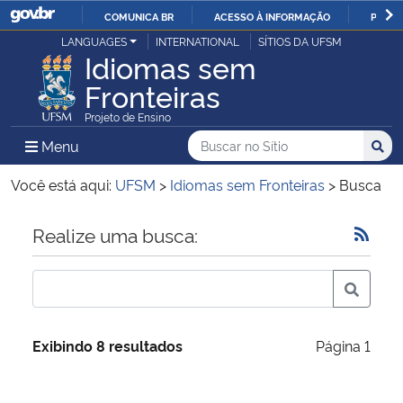
COMUNICA BR
ACESSO À INFORMAÇÃO
PARTI
Casa Civil
LANGUAGES
INTERNATIONAL
SÍTIOS DA UFSM
IR
Idiomas sem
PARA
Fronteiras
Ministério da Justiça e Segurança Pública
O
Projeto de Ensino
CONTEÚDO
Ministério da Defesa
Buscar no no Sítio
Busca
Busca:
Menu Principal do Sítio
Menu
Busc
Ministério das Relações Exteriores
Você está aqui:
UFSM
>
Idiomas sem Fronteiras
>
Busca
Ministério da Economia
Início do conteúdo
Realize uma busca:
Ministério da Infraestrutura
Ministério da Agricultura, Pecuária e Abastecimento
Exibindo 8 resultados
Página 1
Ministério da Educação