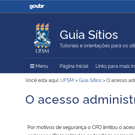
Casa Civil
Ministério da Justiça e
Segurança Pública
Guia Sítios
Ministério da Agricultura,
Ministério da Educação
Tutoriais e orientações para os síti
Pecuária e Abastecimento
Menu Principal do Sítio
Menu
Página Inicial
Links para mais 
Ministério do Meio Ambiente
Ministério do Turismo
Você está aqui:
UFSM
>
Guia Sítios
>
O acesso adm
O acesso administr
Início do conteúdo
Secretaria de Governo
Gabinete de Segurança
Institucional
Por motivos de segurança o CPD limitou o acesso 