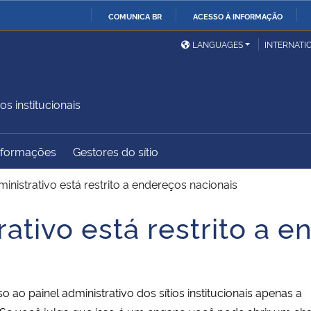
COMUNICA BR
ACESSO À INFORMAÇÃO
Ministério da Defesa
Ministério das Relações
Mini
IR
LANGUAGES
INTERNATI
Exteriores
PARA
O
Ministério da Cidadania
Ministério da Saúde
Mini
CONTEÚDO
os institucionais
Informações
Gestores do sítio
Ministério do
Controladoria-Geral da
Mini
Desenvolvimento Regional
União
Famí
inistrativo está restrito a endereços nacionais
Hum
ativo está restrito a 
Advocacia-Geral da União
Banco Central do Brasil
Plan
ao painel administrativo dos sítios institucionais apenas a