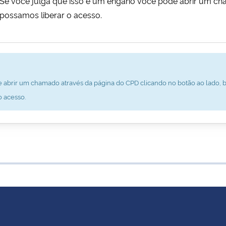
al. Se você julga que isso é um engano você pode abrir um c
possamos liberar o acesso.
 abrir um chamado através da página do CPD clicando no botão ao lado, b
o acesso.