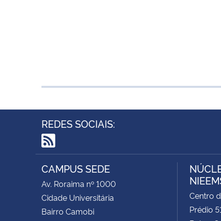
REDES SOCIAIS:
RSS
CAMPUS SEDE
NÚCLE
NIEEM
Av. Roraima nº 1000
Centro d
Cidade Universitária
Prédio 5
Bairro Camobi