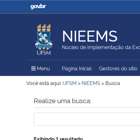
Casa Civil
Ministério da Justiça e
Segurança Pública
NIEEMS
Ministério da Agricultura,
Ministério da Educação
Núcleo de Implementação da Exc
Pecuária e Abastecimento
Menu Principal do Sítio
Menu
Página Inicial
Gestores do sítio
Ministério do Meio Ambiente
Ministério do Turismo
Você está aqui:
UFSM
>
NIEEMS
>
Busca
Início do conteúdo
Realize uma busca:
Secretaria de Governo
Gabinete de Segurança
Institucional
Exibindo 1 resultado