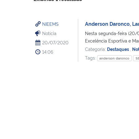
Anderson Daronco, Lau
NIEEMS
Notícia
Nesta segunda-feira (20/0
Excelência Esportiva e M
20/07/2020
Categoria:
Destaques
,
Not
14:06
Tags:
anderson daronco
S